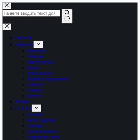
Перейти
к
сути
Ничего
не
найдено
Главная
Рубрики
Новости
Обзоры
Инструкции
Игры
Программы
Рабочее окружение
Android
Сервер
Железо
Форум
LTB.net
О сайте
Наши друзья
Авторы
Пожертвовать
Обратная связь