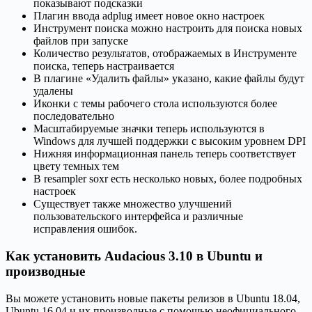
показывают подсказки
Плагин ввода adplug имеет новое окно настроек
Инструмент поиска можно настроить для поиска новых
файлов при запуске
Количество результатов, отображаемых в Инструменте
поиска, теперь настраивается
В плагине «Удалить файлы» указано, какие файлы будут
удалены
Иконки с темы рабочего стола используются более
последовательно
Масштабируемые значки теперь используются в
Windows для лучшей поддержки с высоким уровнем DPI
Нижняя информационная панель теперь соответствует
цвету темных тем
В resampler soxr есть несколько новых, более подробных
настроек
Существует также множество улучшений
пользовательского интерфейса и различные
исправления ошибок.
Как установить Audacious 3.10 в Ubuntu и
производные
Вы можете установить новые пакеты релизов в Ubuntu 18.04,
Ubuntu 16.04 и их производные с помощью неофициального