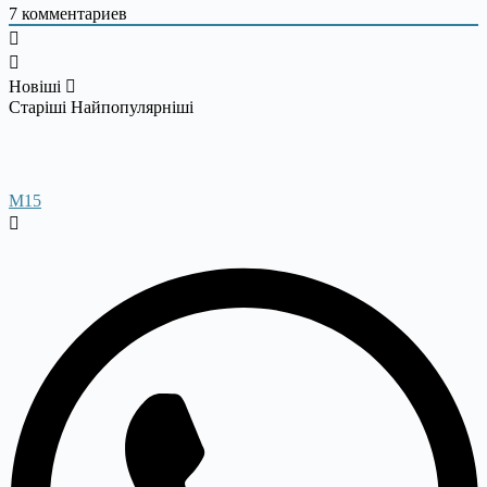
7
комментариев
Новіші
Старіші
Найпопулярніші
M15