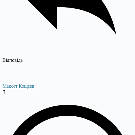
Відповідь
Максет Кощеев