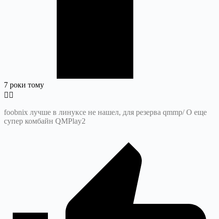
7 роки тому
foobnix лучше в линуксе не нашел, для резерва qmmp/ О еще
супер комбайн QMPlay2