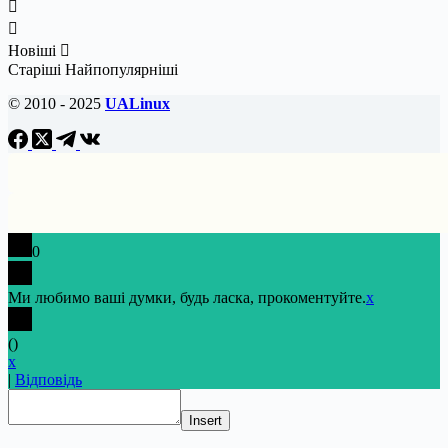
Новіші
Старіші
Найпопулярніші
© 2010 - 2025
UALinux
0
Ми любимо ваші думки, будь ласка, прокоментуйте.
x
(
)
x
|
Відповідь
Insert