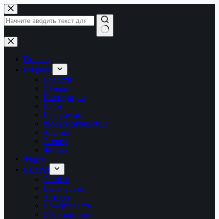
Перейти
к
сути
Ничего
не
найдено
Главная
Рубрики
Новости
Обзоры
Инструкции
Игры
Программы
Рабочее окружение
Android
Сервер
Железо
Форум
LTB.net
О сайте
Наши друзья
Авторы
Пожертвовать
Обратная связь