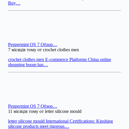
Buy…
Peppermint OS 7 Обзор…
7 місяців тому от crochet clothes men
crochet clothes men E-commerce Platforms China online
shopping boom has…
Peppermint OS 7 Обзор…
11 місяців тому от letter silicone mould
letter silicone mould International Certifications: Kinshing
silicone products meet rigorous…