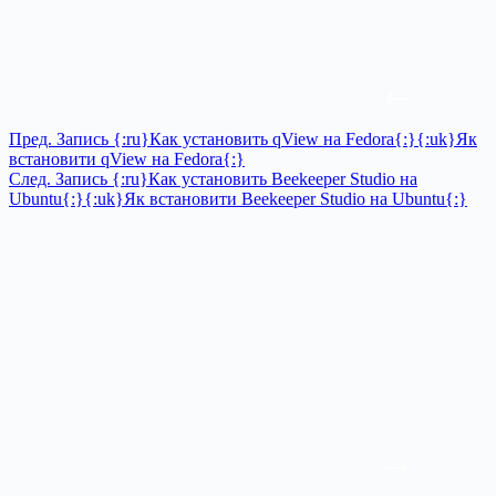
Пред.
Запись
{:ru}Как установить qView на Fedora{:}{:uk}Як
встановити qView на Fedora{:}
След.
Запись
{:ru}Как установить Beekeeper Studio на
Ubuntu{:}{:uk}Як встановити Beekeeper Studio на Ubuntu{:}