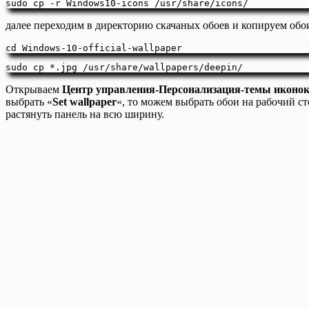
sudo cp -r Windows10-icons /usr/share/icons/
далее переходим в директорию скачаных обоев и копируем обо
cd Windows-10-official-wallpaper
sudo cp *.jpg /usr/share/wallpapers/deepin/
Открываем
Центр управления-Персонализация-темы иконо
выбрать «
Set wallpaper
«, то можем выбрать обои на рабочий с
растянуть панель на всю ширину.