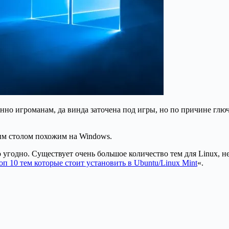
но игроманам, да винда заточена под игры, но по причине глюч
чим столом похожим на Windows.
о угодно. Существует очень большое количество тем для Linux, 
оп 10 тем которые стоит установить в Ubuntu/Linux Mint
«.