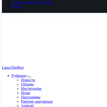
Статьи наших читателей
Войти
LinuxTheBest
Рубрики
Новости
Обзоры
Инструкции
Игры
Программы
Рабочее окружение
Android