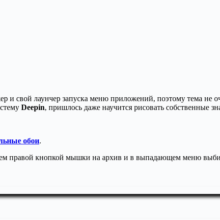
р и свой лаунчер запуска меню приложений, поэтому тема не оч
истему
Deepin
, пришлось даже научится рисовать собственные значк
льные обои
.
ием правой кнопкой мышки на архив и в выпадающем меню выби