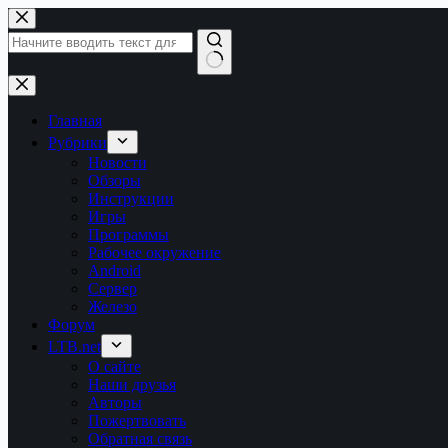
Перейти
к
сути
Ничего
не
найдено
Главная
Рубрики
Новости
Обзоры
Инструкции
Игры
Программы
Рабочее окружение
Android
Сервер
Железо
Форум
LTB.net
О сайте
Наши друзья
Авторы
Пожертвовать
Обратная связь