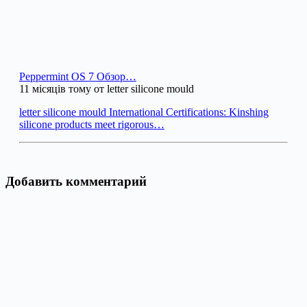
Peppermint OS 7 Обзор…
11 місяців тому от letter silicone mould
letter silicone mould International Certifications: Kinshing
silicone products meet rigorous…
Добавить комментарий