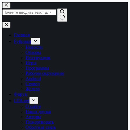
Перейти
к
сути
Ничего
не
найдено
Главная
Рубрики
Новости
Обзоры
Инструкции
Игры
Программы
Рабочее окружение
Android
Сервер
Железо
Форум
LTB.net
О сайте
Наши друзья
Авторы
Пожертвовать
Обратная связь