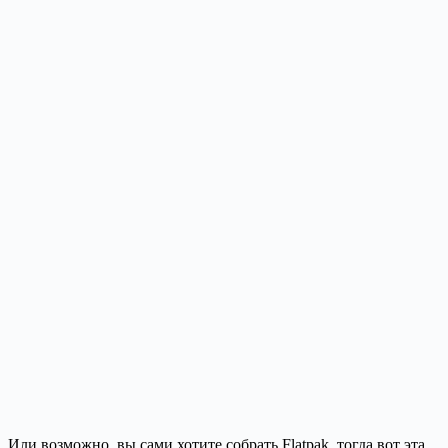
Или возможно, вы сами хотите собрать Flatpak, тогда вот эта