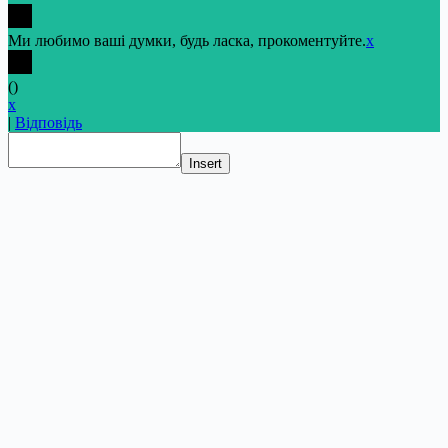
Ми любимо ваші думки, будь ласка, прокоментуйте.
x
(
)
x
|
Відповідь
Insert