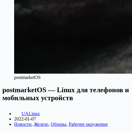
postmarketOS
postmarketOS — Linux для телефонов и
мобильных устройств
UALinux
2022-01-07
Новости
,
Железо
,
Обзоры
,
Рабочее окружение