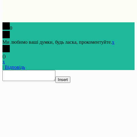
0
Ми любимо ваші думки, будь ласка, прокоментуйте.
x
(
)
x
|
Відповідь
Insert