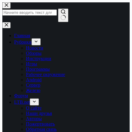
Перейти
к
сути
Ничего
не
найдено
Главная
Рубрики
Новости
Обзоры
Инструкции
Игры
Программы
Рабочее окружение
Android
Сервер
Железо
Форум
LTB.net
О сайте
Наши друзья
Авторы
Пожертвовать
Обратная связь