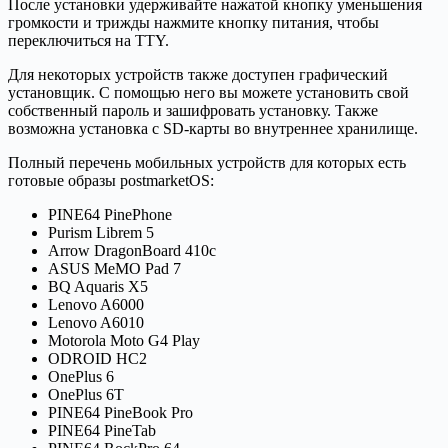
После установки удерживайте нажатой кнопку уменьшения
громкости и трижды нажмите кнопку питания, чтобы
переключиться на TTY.
Для некоторых устройств также доступен графический
установщик. С помощью него вы можете установить свой
собственный пароль и зашифровать установку. Также
возможна установка с SD-карты во внутреннее хранилище.
Полный перечень мобильных устройств для которых есть
готовые образы postmarketOS:
PINE64 PinePhone
Purism Librem 5
Arrow DragonBoard 410c
ASUS MeMO Pad 7
BQ Aquaris X5
Lenovo A6000
Lenovo A6010
Motorola Moto G4 Play
ODROID HC2
OnePlus 6
OnePlus 6T
PINE64 PineBook Pro
PINE64 PineTab