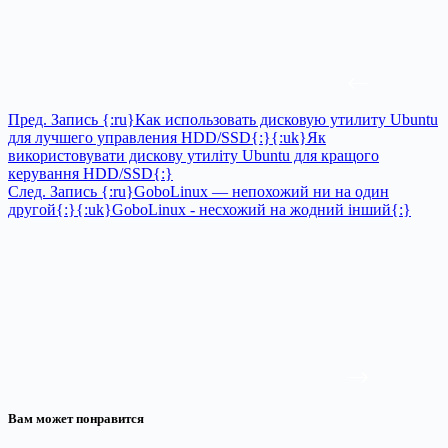
Пред.
Запись
{:ru}Как использовать дисковую утилиту Ubuntu
для лучшего управления HDD/SSD{:}{:uk}Як
використовувати дискову утиліту Ubuntu для кращого
керування HDD/SSD{:}
След.
Запись
{:ru}GoboLinux — непохожий ни на один
другой{:}{:uk}GoboLinux - несхожий на жодний інший{:}
Вам может понравится