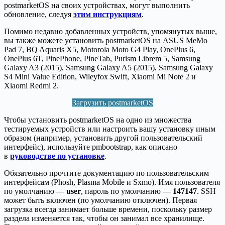
postmarketOS на своих устройствах, могут выполнить
обновление, следуя
этим инструкциям
.
Помимо недавно добавленных устройств, упомянутых выше,
вы также можете установить postmarketOS на ASUS MeMo
Pad 7, BQ Aquaris X5, Motorola Moto G4 Play, OnePlus 6,
OnePlus 6T, PinePhone, PineTab, Purism Librem 5, Samsung
Galaxy A3 (2015), Samsung Galaxy A5 (2015), Samsung Galaxy
S4 Mini Value Edition, Wileyfox Swift, Xiaomi Mi Note 2 и
Xiaomi Redmi 2.
Загрузить postmarketOS
Чтобы установить postmarketOS на одно из множества
тестируемых устройств или настроить вашу установку иным
образом (например, установить другой пользовательский
интерфейс), используйте pmbootstrap, как описано
в
руководстве по установке
.
Обязательно прочтите документацию по пользовательским
интерфейсам (Phosh, Plasma Mobile и Sxmo). Имя пользователя
по умолчанию —
user
, пароль по умолчанию —
147147
. SSH
может быть включен (по умолчанию отключен). Первая
загрузка всегда занимает больше времени, поскольку размер
раздела изменяется так, чтобы он занимал все хранилище.