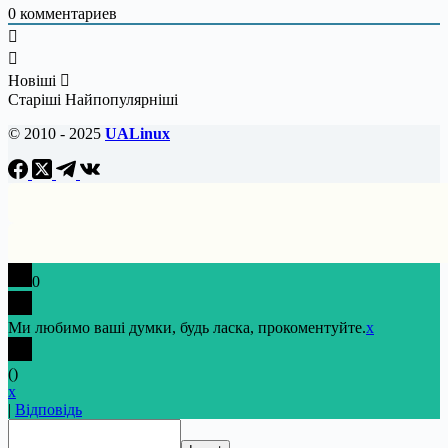
0
комментариев
Новіші
Старіші
Найпопулярніші
© 2010 - 2025
UALinux
0
Ми любимо ваші думки, будь ласка, прокоментуйте.
x
(
)
x
|
Відповідь