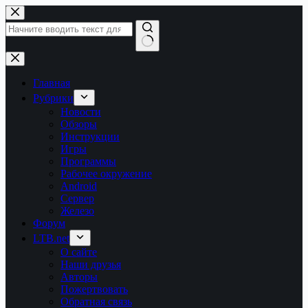
Перейти
к
сути
Ничего
не
найдено
Главная
Рубрики
Новости
Обзоры
Инструкции
Игры
Программы
Рабочее окружение
Android
Сервер
Железо
Форум
LTB.net
О сайте
Наши друзья
Авторы
Пожертвовать
Обратная связь