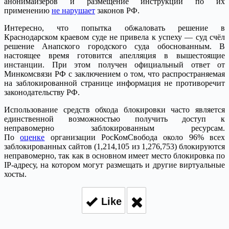
анонимайзеров и размещение инструкций по их
применению
не нарушает
законов РФ.
Интересно, что попытка обжаловать решение в
Краснодарском краевом суде не привела к успеху — суд счёл
решение Анапского городского суда обоснованным. В
настоящее время готовится апелляция в вышестоящие
инстанции. При этом получен официальный ответ от
Минкомсвязи РФ c заключением о том, что распространяемая
на заблокированной странице информация не противоречит
законодательству РФ.
Использование средств обхода блокировки часто является
единственной возможностью получить доступ к
неправомерно заблокированным ресурсам.
По
оценке
организации РосКомСвобода около 96% всех
заблокированных сайтов (1,214,105 из 1,276,753) блокируются
неправомерно, так как в основном имеет место блокировка по
IP-адресу, на котором могут размещать и другие виртуальные
хосты.
Like