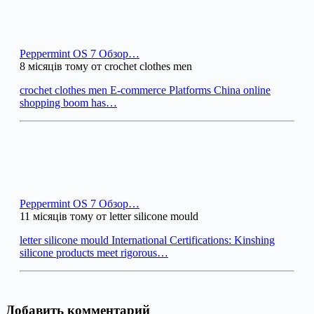
Peppermint OS 7 Обзор…
8 місяців тому от crochet clothes men
crochet clothes men E-commerce Platforms China online
shopping boom has…
Peppermint OS 7 Обзор…
11 місяців тому от letter silicone mould
letter silicone mould International Certifications: Kinshing
silicone products meet rigorous…
Добавить комментарий