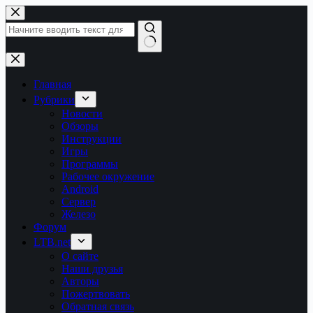
Перейти
к
сути
Ничего
не
найдено
Главная
Рубрики
Новости
Обзоры
Инструкции
Игры
Программы
Рабочее окружение
Android
Сервер
Железо
Форум
LTB.net
О сайте
Наши друзья
Авторы
Пожертвовать
Обратная связь