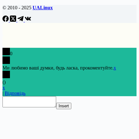
© 2010 - 2025
UALinux
0
Ми любимо ваші думки, будь ласка, прокоментуйте.
x
(
)
x
|
Відповідь
Insert