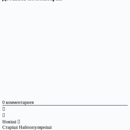
0
комментариев
Новіші
Старіші
Найпопулярніші