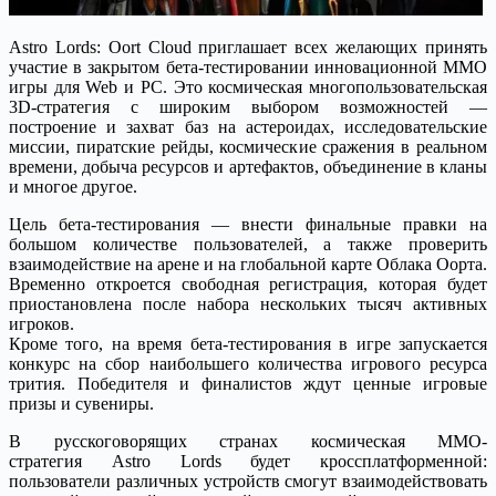
Astro Lords: Oort Cloud приглашает всех желающих принять
участие в закрытом бета-тестировании инновационной ММО
игры для Web и PC. Это космическая многопользовательская
3D-стратегия с широким выбором возможностей —
построение и захват баз на астероидах, исследовательские
миссии, пиратские рейды, космические сражения в реальном
времени, добыча ресурсов и артефактов, объединение в кланы
и многое другое.
Цель бета-тестирования — внести финальные правки на
большом количестве пользователей, а также проверить
взаимодействие на арене и на глобальной карте Облака Оорта.
Временно откроется свободная регистрация, которая будет
приостановлена после набора нескольких тысяч активных
игроков.
Кроме того, на время бета-тестирования в игре запускается
конкурс на сбор наибольшего количества игрового ресурса
трития. Победителя и финалистов ждут ценные игровые
призы и сувениры.
В русскоговорящих странах космическая MMO-
стратегия
Astro Lords
будет кроссплатформенной:
пользователи различных устройств смогут взаимодействовать