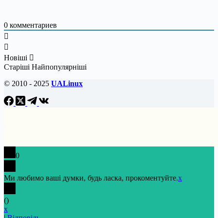
0
комментариев
Новіші
Старіші
Найпопулярніші
© 2010 - 2025
UALinux
0
Ми любимо ваші думки, будь ласка, прокоментуйте.
x
(
)
x
|
Відповідь