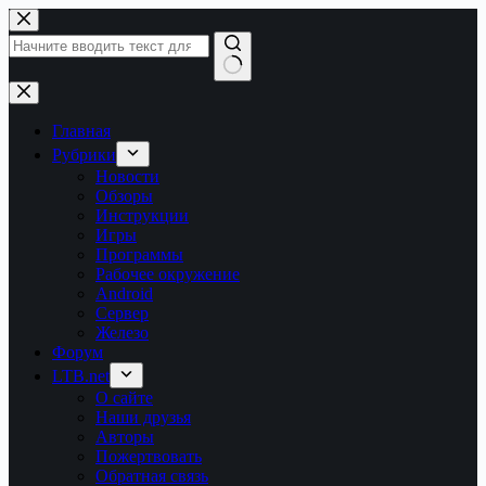
Перейти
к
сути
Ничего
не
найдено
Главная
Рубрики
Новости
Обзоры
Инструкции
Игры
Программы
Рабочее окружение
Android
Сервер
Железо
Форум
LTB.net
О сайте
Наши друзья
Авторы
Пожертвовать
Обратная связь