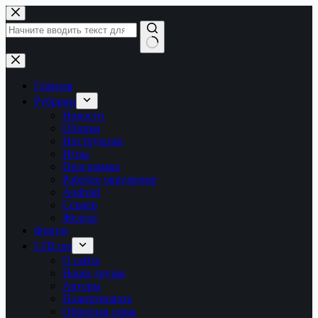
Перейти
к
сути
Ничего
не
найдено
Главная
Рубрики
Новости
Обзоры
Инструкции
Игры
Программы
Рабочее окружение
Android
Сервер
Железо
Форум
LTB.net
О сайте
Наши друзья
Авторы
Пожертвовать
Обратная связь