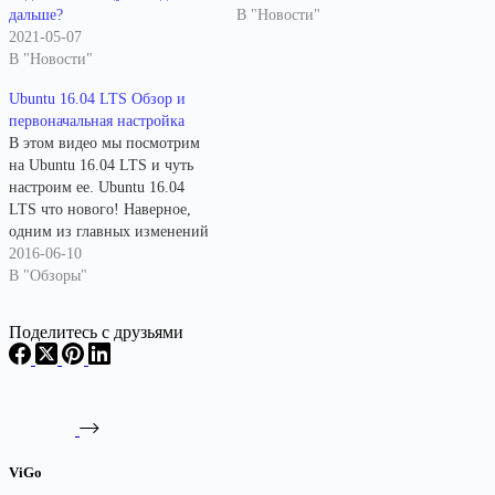
дальше?
В "Новости"
2021-05-07
В "Новости"
Ubuntu 16.04 LTS Обзор и
первоначальная настройка
В этом видео мы посмотрим
на Ubuntu 16.04 LTS и чуть
настроим ее. Ubuntu 16.04
LTS что нового! Наверное,
одним из главных изменений
в Ubuntu 16.04 можно назвать
2016-06-10
возможность перенести
В "Обзоры"
панель Unity вместе с Dash в
самый низ экрана: К
Поделитесь с друзьями
сожалению, активировать
данную возможность
штатными средствами нельзя
- для этого…
ViGo