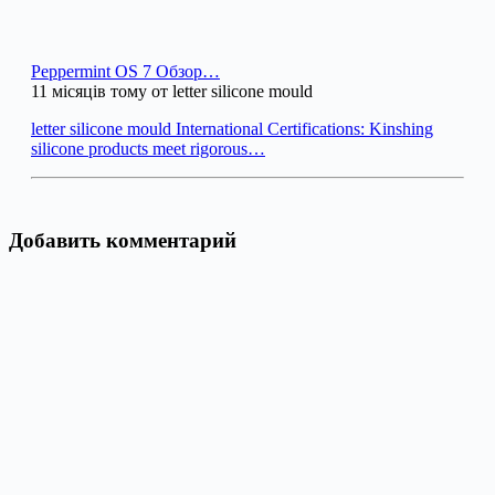
Peppermint OS 7 Обзор…
11 місяців тому от letter silicone mould
letter silicone mould International Certifications: Kinshing
silicone products meet rigorous…
Добавить комментарий