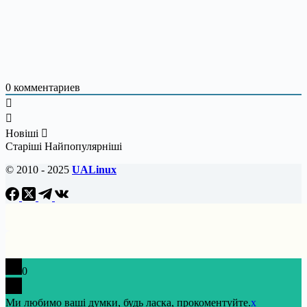
0
комментариев
Новіші
Старіші
Найпопулярніші
© 2010 - 2025
UALinux
0
Ми любимо ваші думки, будь ласка, прокоментуйте.
x