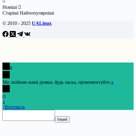
Новіші
Старіші
Найпопулярніші
© 2010 - 2025
UALinux
0
Ми любимо ваші думки, будь ласка, прокоментуйте.
x
(
)
x
|
Відповідь
Insert