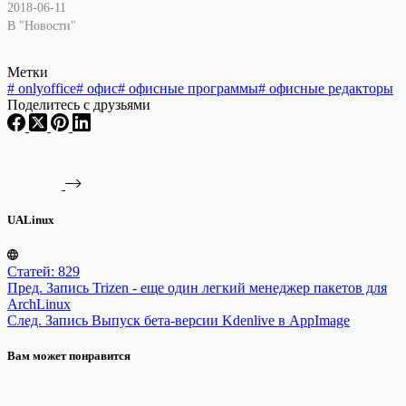
2018-06-11
В "Новости"
Метки
#
onlyoffice
#
офис
#
офисные программы
#
офисные редакторы
Поделитесь с друзьями
UALinux
Статей: 829
Пред.
Запись
Trizen - еще один легкий менеджер пакетов для
ArchLinux
След.
Запись
Выпуск бета-версии Kdenlive в AppImage
Вам может понравится