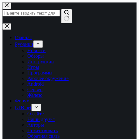
Перейти
к
сути
Ничего
не
найдено
Главная
Рубрики
Новости
Обзоры
Инструкции
Игры
Программы
Рабочее окружение
Android
Сервер
Железо
Форум
LTB.net
О сайте
Наши друзья
Авторы
Пожертвовать
Обратная связь