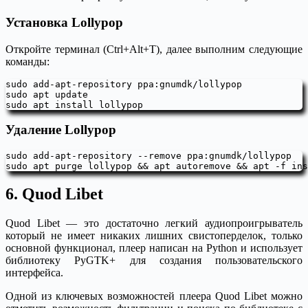
Установка Lollypop
Откройте терминал (Ctrl+Alt+T), далее выполним следующие
команды:
sudo add-apt-repository ppa:gnumdk/lollypop

sudo apt update

sudo apt install lollypop
Удаление Lollypop
sudo add-apt-repository --remove ppa:gnumdk/lollypop

sudo apt purge lollypop && apt autoremove && apt -f ins
6. Quod Libet
Quod Libet — это достаточно легкий аудиопроигрыватель
который не имеет никаких лишних свистоперделок, только
основной функционал, плеер написан на Python и использует
библиотеку PyGTK+ для создания пользовательского
интерфейса.
Одной из ключевых возможностей плеера Quod Libet можно