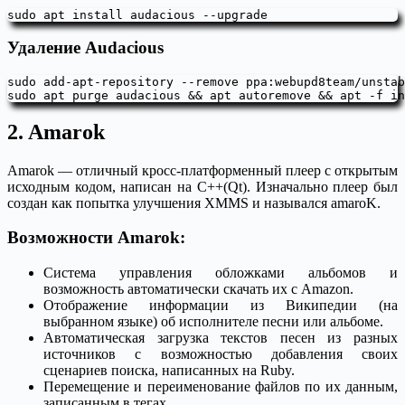
sudo apt install audacious --upgrade
Удаление Audacious
sudo add-apt-repository --remove ppa:webupd8team/unstab
sudo apt purge audacious && apt autoremove && apt -f in
2. Amarok
Amarok — отличный кросс-платформенный плеер с открытым
исходным кодом, написан на C++(Qt). Изначально плеер был
создан как попытка улучшения XMMS и назывался amaroK.
Возможности Amarok:
Система управления обложками альбомов и
возможность автоматически скачать их с Amazon.
Отображение информации из Википедии (на
выбранном языке) об исполнителе песни или альбоме.
Автоматическая загрузка текстов песен из разных
источников с возможностью добавления своих
сценариев поиска, написанных на Ruby.
Перемещение и переименование файлов по их данным,
записанным в тегах.