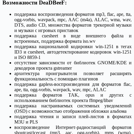
Возможности DeaDBeeF:
поддержка воспроизведения форматов mp3, flac, ape, tta,
ogg-vorbis, wavpack, mpc, AAC (m4a), ALAC, wma, wav,
DTS, audio CD, множества форматов трекерной музыки
и музыки с игровых приставок
поддержка cuesheet в виде внешнего файла и
встроенных, поддержка формата iso.wv
поддержка национальной кодировки win-1251 в тегах
ID3 и cuesheet, автодетектирование кодировок win-1251
и ISO 8859-1
отсутствие зависимости от библиотек GNOME/KDE и
декодеров проекта gstreamer
архитектура проигрывателя позволяет расширять
функциональность с помощью плагинов
поддержка gapless-воспроизведения для форматов flac,
ape, tta, ogg-vorbis, wavpack, wav, mpc, ALAC
поддержка форматов TAK, opus и других c
использованием библиотек проекта ffmpeg/libav
поддержка настраиваемых системных уведомлений
(OSD) с возможностью отображения обложки альбома
поддержка чтения и записи плей-листов в форматах
M3U и PLS
воспроизведение Интернет-радиостанций форматов
shoutcast/icecast (mp3, aac, ogg-vorbis), mms (wma),