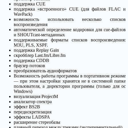
поддержка CUE
поддержка «встроенного» CUE (для файлов FLAC и
WavPack)
возможность использовать несколько списков
воспроизведения
автоматической определение кодировки для cue-файлов
и SHOUTcast-метаданных
поддерживаемые форматы списков воспроизведения:
M3U, PLS, XSPF.
поддержка Replay Gain
скробблер Last.fm/Libre.fm
поддержка CDDB
браузер потоков
преобразователь аудиоформатов
Возможность работы программы в портативном режиме
— при этом настройки хранятся не в системной папке
пользователя, а директории программы (только для ос
Windows)
визуализация ProjectM
анализатор спектра
эффект BS2B
передискретизация
эффекты LADSPA
расширение стереобазы
плавный переход между треками (экспериментальный)