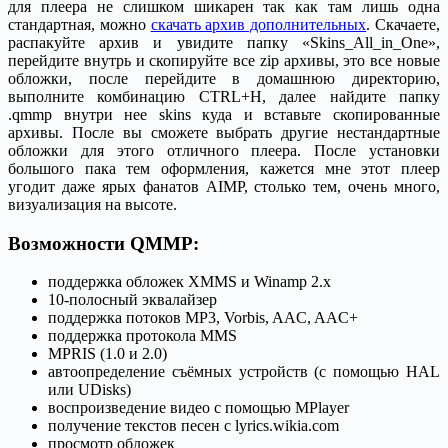
для плеера не слишком шикарен так как там лишь одна
стандартная, можно
скачать архив дополнительных
. Скачаете,
распакуйте архив и увидите папку «Skins_All_in_One»,
перейдите внутрь и скопируйте все zip архивы, это все новые
обложки, после перейдите в домашнюю директорию,
выполните комбинацию CTRL+H, далее найдите папку
.qmmp внутри нее skins куда и вставьте скопированные
архивы. После вы сможете выбрать другие нестандартные
обложки для этого отличного плеера. После установки
большого пака тем оформления, кажется мне этот плеер
угодит даже ярых фанатов AIMP, столько тем, очень много,
визуализация на высоте.
Возможности QMMP:
поддержка обложек XMMS и Winamp 2.x
10-полосный эквалайзер
поддержка потоков MP3, Vorbis, AAC, AAC+
поддержка протокола MMS
MPRIS (1.0 и 2.0)
автоопределение съёмных устройств (с помощью HAL
или UDisks)
воспроизведение видео с помощью MPlayer
получение текстов песен с lyrics.wikia.com
просмотр обложек