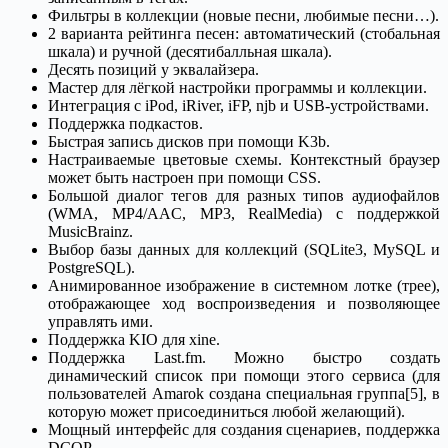
Фильтры в коллекции (новые песни, любимые песни…).
2 варианта рейтинга песен: автоматический (стобальная
шкала) и ручной (десятибалльная шкала).
Десять позиций у эквалайзера.
Мастер для лёгкой настройки программы и коллекции.
Интеграция с iPod, iRiver, iFP, njb и USB-устройствами.
Поддержка подкастов.
Быстрая запись дисков при помощи K3b.
Настраиваемые цветовые схемы. Контекстный браузер
может быть настроен при помощи CSS.
Большой диалог тегов для разных типов аудиофайлов
(WMA, MP4/AAC, MP3, RealMedia) c поддержкой
MusicBrainz.
Выбор базы данных для коллекций (SQLite3, MySQL и
PostgreSQL).
Анимированное изображение в системном лотке (трее),
отображающее ход воспроизведения и позволяющее
управлять ими.
Поддержка KIO для xine.
Поддержка Last.fm. Можно быстро создать
динамический список при помощи этого сервиса (для
пользователей Amarok создана специальная группа[5], в
которую может присоединиться любой желающий).
Мощный интерфейс для создания сценариев, поддержка
DCOP.