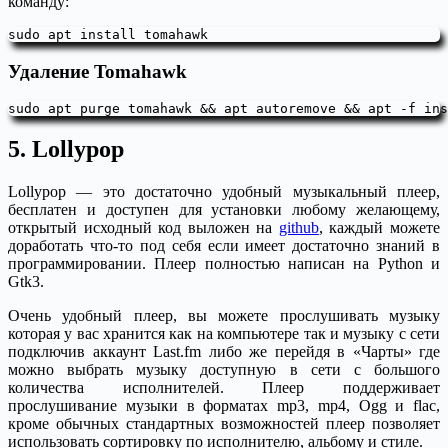
команду:
sudo apt install tomahawk
Удаление Tomahawk
sudo apt purge tomahawk && apt autoremove && apt -f ins
5. Lollypop
Lollypop — это достаточно удобный музыкальный плеер,
бесплатен и доступен для установки любому желающему,
открытый исходный код выложен на
github
, каждый можете
доработать что-то под себя если имеет достаточно знаний в
программировании. Плеер полностью написан на Python и
Gtk3.
Очень удобный плеер, вы можете прослушивать музыку
которая у вас хранится как на компьютере так и музыку с сети
подключив аккаунт Last.fm либо же перейдя в «Чарты» где
можно выбрать музыку доступную в сети с большого
количества исполнителей. Плеер поддерживает
прослушивание музыки в форматах mp3, mp4, Ogg и flac,
кроме обычных стандартных возможностей плеер позволяет
использовать сортировку по исполнителю, альбому и стиле.