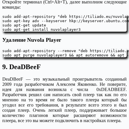
Откройте терминал (Ctrl+Alt+T), далее выполним следующие
команды:
sudo add-apt-repository "deb https://tiliado.eu/nuvolap
sudo apt-key adv --keyserver hkp://keyserver.ubuntu.com
sudo apt-get update

sudo apt-get install nuvolaplayer3
Удаление Nuvola Player
sudo add-apt-repository --remove "deb https://tiliado.e
sudo apt purge nuvolaplayer3 && apt autoremove && apt -
9. DeaDBeeF
DeaDBeeF — это музыкальный проигрыватель созданный
2009 года разработчиком Алексеем Яковенко. Не поверите,
идея для названия возникла с числа 0xDEADBEEF.
Разработчик решил сам написать свой плеер так как по его
мнению на то время не было такого плеера который бы
угодил все его требования, в результате всего этого и был
создан плеер. Очень легкий плеер, поддерживает большое
количество плагинов которые расширяют возможности
плеера, все это вы можете подключить в настройках плеера.