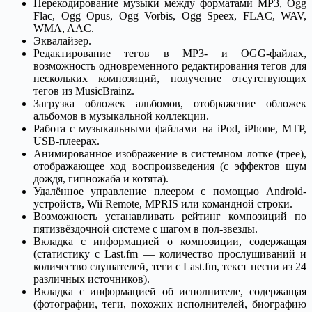
Перекодирование музыки между форматами MP3, Ogg
Flac, Ogg Opus, Ogg Vorbis, Ogg Speex, FLAC, WAV,
WMA, AAC.
Эквалайзер.
Редактирование тегов в MP3- и OGG-файлах,
возможность одновременного редактирования тегов для
нескольких композиций, получение отсутствующих
тегов из MusicBrainz.
Загрузка обложек альбомов, отображение обложек
альбомов в музыкальной коллекции.
Работа с музыкальными файлами на iPod, iPhone, MTP,
USB-плеерах.
Анимированное изображение в системном лотке (трее),
отображающее ход воспроизведения (с эффектов шум
дождя, гипножаба и котята).
Удалённое управление плеером с помощью Android-
устройств, Wii Remote, MPRIS или командной строки.
Возможность устанавливать рейтинг композиций по
пятизвёздочной системе с шагом в пол-звезды.
Вкладка с информацией о композиции, содержащая
(статистику с Last.fm — количество прослушиваний и
количество слушателей, теги с Last.fm, текст песни из 24
различных источников).
Вкладка с информацией об исполнителе, содержащая
(фотографии, теги, похожих исполнителей, биографию