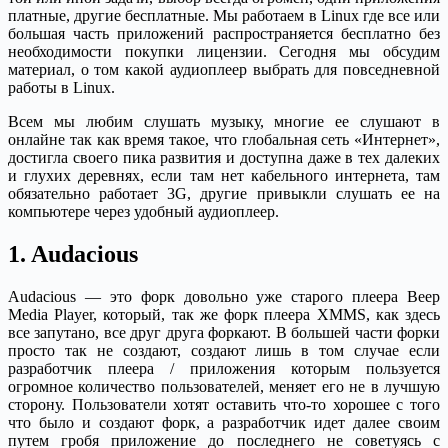
платные, другие бесплатные. Мы работаем в Linux где все или
большая часть приложений распространяется бесплатно без
необходимости покупки лицензии. Сегодня мы обсудим
материал, о том какой аудиоплеер выбрать для повседневной
работы в Linux.
Всем мы любим слушать музыку, многие ее слушают в
онлайне так как время такое, что глобальная сеть «Интернет»,
достигла своего пика развития и доступна даже в тех далеких
и глухих деревнях, если там нет кабельного интернета, там
обязательно работает 3G, другие привыкли слушать ее на
компьютере через удобный аудиоплеер.
1. Audacious
Audacious — это форк довольно уже старого плеера Beep
Media Player, который, так же форк плеера XMMS, как здесь
все запутано, все друг друга форкают. В большей части форки
просто так не создают, создают лишь в том случае если
разработчик плеера / приложения которым пользуется
огромное количество пользователей, меняет его не в лучшую
сторону. Пользователи хотят оставить что-то хорошее с того
что было и создают форк, а разработчик идет далее своим
путем гробя приложение до последнего не советуясь с