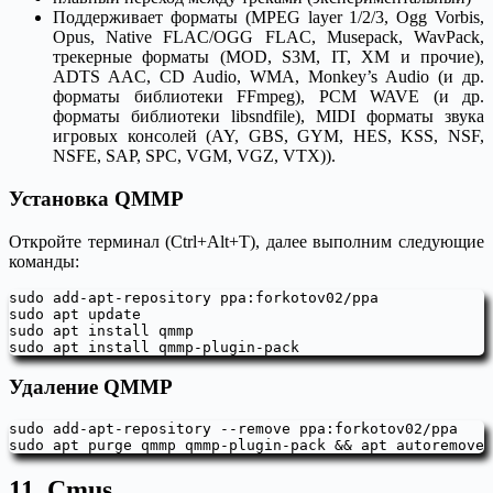
Поддерживает форматы (MPEG layer 1/2/3, Ogg Vorbis,
Opus, Native FLAC/OGG FLAC, Musepack, WavPack,
трекерные форматы (MOD, S3M, IT, XM и прочие),
ADTS AAC, CD Audio, WMA, Monkey’s Audio (и др.
форматы библиотеки FFmpeg), PCM WAVE (и др.
форматы библиотеки libsndfile), MIDI форматы звука
игровых консолей (AY, GBS, GYM, HES, KSS, NSF,
NSFE, SAP, SPC, VGM, VGZ, VTX)).
Установка QMMP
Откройте терминал (Ctrl+Alt+T), далее выполним следующие
команды:
sudo add-apt-repository ppa:forkotov02/ppa

sudo apt update

sudo apt install qmmp

sudo apt install qmmp-plugin-pack
Удаление QMMP
sudo add-apt-repository --remove ppa:forkotov02/ppa

sudo apt purge qmmp qmmp-plugin-pack && apt autoremove 
11. Cmus