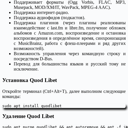
Поддерживает форматы (Ogg Vorbis, FLAC, MP3,
Musepack, MOD/XM/IT, WavPack, MPEG-4 AAC).
Поддержка интернет-радио.
Поддержка аудиофидов (подкастов).
Поддержка плагинов (через плагины реализованы
взаимодействие с last.fm и libre.fm, получение обложек
альбомов с Amazon.com, воспроизведение и остановка
воспроизведения в определённое время, синхронизация
с MusicBrainz, работа с флеш-плеерами и ряд других
возможностей).
Возможность управления через командную строку и
посредством D-Bus.
Перевод для большинства языков и русский тому не
исключение.
Установка Quod Libet
Откройте терминал (Ctrl+Alt+T), далее выполним следующие
команды:
sudo apt install quodlibet
Удаление Quod Libet
sudo apt purge quodlibet && apt autoremove && apt -f in