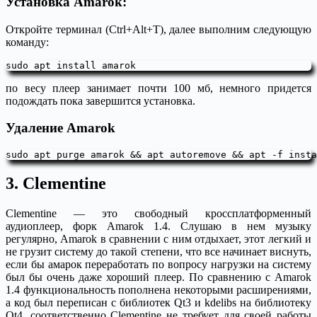
Установка Amarok:
Откройте терминал (Ctrl+Alt+T), далее выполним следующую
команду:
sudo apt install amarok
по весу плеер занимает почти 100 мб, немного придется
подождать пока завершится установка.
Удаление Amarok
sudo apt purge amarok && apt autoremove && apt -f insta
3. Clementine
Clementine — это свободный кроссплатформенный
аудиоплеер, форк Amarok 1.4. Слушаю в нем музыку
регулярно, Amarok в сравнении с ним отдыхает, этот легкий и
не грузит систему до такой степени, что все начинает виснуть,
если бы амарок переработать по вопросу нагрузки на систему
был бы очень даже хороший плеер. По сравнению с Amarok
1.4 функциональность пополнена некоторыми расширениями,
а код был переписан с библиотек Qt3 и kdelibs на библиотеку
Qt4, соответственно Clementine не требует для своей работы