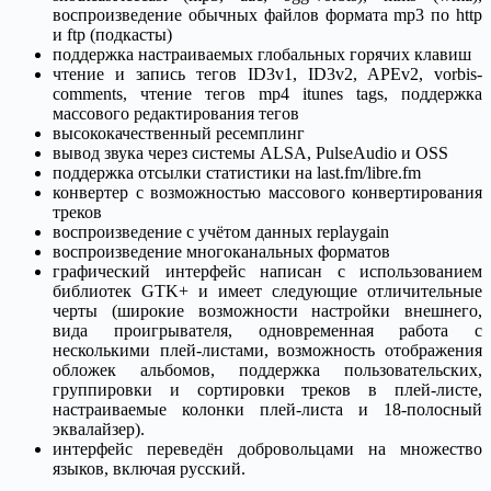
воспроизведение обычных файлов формата mp3 по http
и ftp (подкасты)
поддержка настраиваемых глобальных горячих клавиш
чтение и запись тегов ID3v1, ID3v2, APEv2, vorbis-
comments, чтение тегов mp4 itunes tags, поддержка
массового редактирования тегов
высококачественный ресемплинг
вывод звука через системы ALSA, PulseAudio и OSS
поддержка отсылки статистики на last.fm/libre.fm
конвертер с возможностью массового конвертирования
треков
воспроизведение с учётом данных replaygain
воспроизведение многоканальных форматов
графический интерфейс написан с использованием
библиотек GTK+ и имеет следующие отличительные
черты (широкие возможности настройки внешнего,
вида проигрывателя, одновременная работа с
несколькими плей-листами, возможность отображения
обложек альбомов, поддержка пользовательских,
группировки и сортировки треков в плей-листе,
настраиваемые колонки плей-листа и 18-полосный
эквалайзер).
интерфейс переведён добровольцами на множество
языков, включая русский.