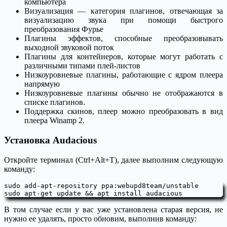
компьютера
Визуализация — категория плагинов, отвечающая за
визуализацию звука при помощи быстрого
преобразования Фурье
Плагины эффектов, способные преобразовывать
выходной звуковой поток
Плагины для контейнеров, которые могут работать с
различными типами плей-листов
Низкоуровневые плагины, работающие с ядром плеера
напрямую
Низкоуровневые плагины обычно не отображаются в
списке плагинов.
Поддержка скинов, плеер можно преобразовать в вид
плеера Winamp 2.
Установка Audacious
Откройте терминал (Ctrl+Alt+T), далее выполним следующую
команду:
sudo add-apt-repository ppa:webupd8team/unstable

sudo apt-get update && apt install audacious
В том случае если у вас уже установлена старая версия, не
нужно ее удалять, просто обновим, выполнив команду: