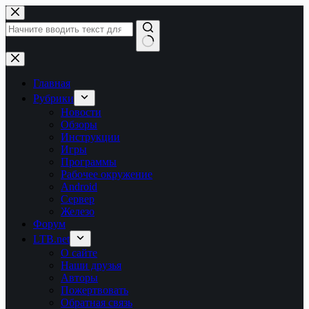
Перейти
к
сути
Ничего
не
найдено
Главная
Рубрики
Новости
Обзоры
Инструкции
Игры
Программы
Рабочее окружение
Android
Сервер
Железо
Форум
LTB.net
О сайте
Наши друзья
Авторы
Пожертвовать
Обратная связь