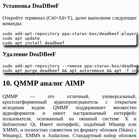
Установка DeaDBeeF
Откройте терминал (Ctrl+Alt+T), далее выполним следующие
команды:
sudo add-apt-repository ppa:starws-box/deadbeef-player

sudo apt update

sudo apt install deadbeef
Удаление DeaDBeeF
sudo add-apt-repository --remove ppa:starws-box/deadbee
sudo apt purge deadbeef && apt autoremove && apt -f ins
10. QMMP аналог AIMP
QMMP — это отличный, универсальный,
кроcплатформенный аудиопроигрыватель с открытым
исходным кодом. QMMP поддерживает множество
аудиоформатов и имеет настраиваемый интерфейс
пользователя, основанный на оконной системе X и
библиотеке Qt. Имеет интерфейс, подобный Winamp или
XMMS, и полностью совместим по формату обложек (Skins) с
Winamp2, XMMS и Audacious. Стандартный набор обложек