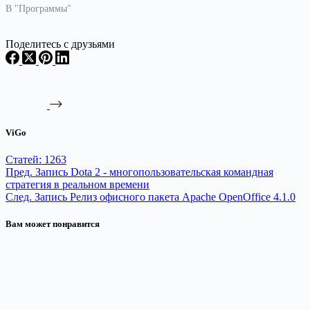
на…
В "Программы"
Поделитесь с друзьями
ViGo
Статей: 1263
Пред.
Запись
Dota 2 - многопользовательская командная
стратегия в реальном времени
След.
Запись
Релиз офисного пакета Apache OpenOffice 4.1.0
Вам может понравится