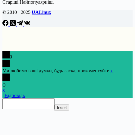
Старіші
Найпопулярніші
© 2010 - 2025
UALinux
0
Ми любимо ваші думки, будь ласка, прокоментуйте.
x
(
)
x
|
Відповідь
Insert