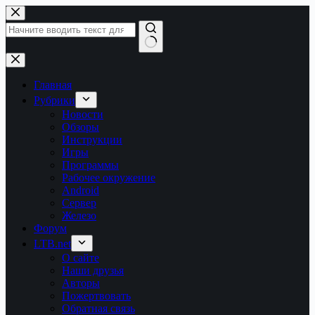
Перейти
к
сути
Ничего
не
найдено
Главная
Рубрики
Новости
Обзоры
Инструкции
Игры
Программы
Рабочее окружение
Android
Сервер
Железо
Форум
LTB.net
О сайте
Наши друзья
Авторы
Пожертвовать
Обратная связь