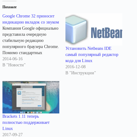
Похожее
Google Chrome 32 приносит
индикацию вкладок со звуком
Компания Google официально
представила очередную
стабильную редакцию
популярного браузера Chrome.
Установить Netbeans IDE
Помимо стандартных
самый популярный редактор
исправлений ранее
2014-06-16
кода для Linux
выявленных ошибок и
В "Новости"
2016-12-08
улучшений в системе
В "Инструкции"
безопасности в Chrome 32
реализована индикация
вкладок с какими-либо
звуковыми эффектами или
иной активностью
находящегося там контента.
Скажем, при потоковом
Brackets 1.11 теперь
воспроизведении музыки или
полностью поддерживает
трансляции с веб-камеры на
Linux
какой-нибудь веб-страничке
2017-09-27