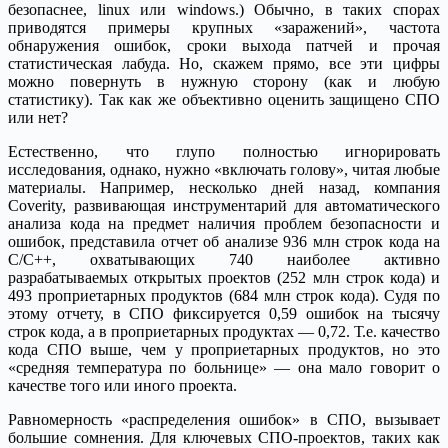
безопаснее, linux или windows.) Обычно, в таких спорах
приводятся примеры крупных «заражений», частота
обнаружения ошибок, сроки выхода патчей и прочая
статистическая лабуда. Но, скажем прямо, все эти цифры
можно повернуть в нужную сторону (как и любую
статистику). Так как же объективно оценить защищено СПО
или нет?
Естественно, что глупо полностью игнорировать
исследования, однако, нужно «включать голову», читая любые
материалы. Например, несколько дней назад, компания
Coverity, развивающая инструментарий для автоматического
анализа кода на предмет наличия проблем безопасности и
ошибок, представила отчет об анализе 936 млн строк кода на
C/C++, охватывающих 740 наиболее активно
разрабатываемых открытых проектов (252 млн строк кода) и
493 проприетарных продуктов (684 млн строк кода). Судя по
этому отчету, в СПО фиксируется 0,59 ошибок на тысячу
строк кода, а в проприетарных продуктах — 0,72. Т.е. качество
кода СПО выше, чем у проприетарных продуктов, но это
«средняя температура по больнице» — она мало говорит о
качестве того или иного проекта.
Равномерность «распределения ошибок» в СПО, вызывает
большие сомнения. Для ключевых СПО-проектов, таких как