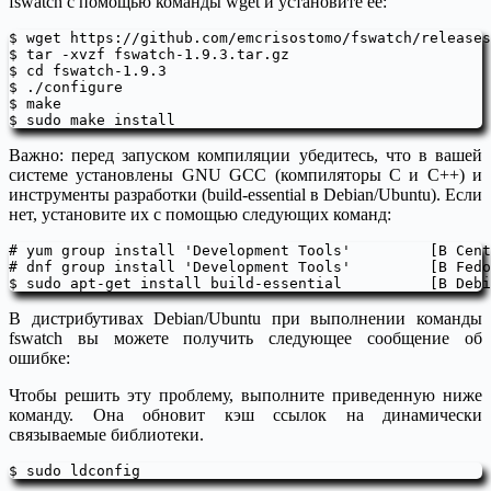
fswatch с помощью команды wget и установите ее:
$ wget https://github.com/emcrisostomo/fswatch/releases
$ tar -xvzf fswatch-1.9.3.tar.gz

$ cd fswatch-1.9.3

$ ./configure

$ make

Важно: перед запуском компиляции убедитесь, что в вашей
системе установлены GNU GCC (компиляторы C и C++) и
инструменты разработки (build-essential в Debian/Ubuntu). Если
нет, установите их с помощью следующих команд:
# yum group install 'Development Tools'		[В CentOS/RHEL]

# dnf group install 'Development Tools'		[В Fedora 22+]

В дистрибутивах Debian/Ubuntu при выполнении команды
fswatch вы можете получить следующее сообщение об
ошибке:
Чтобы решить эту проблему, выполните приведенную ниже
команду. Она обновит кэш ссылок на динамически
связываемые библиотеки.