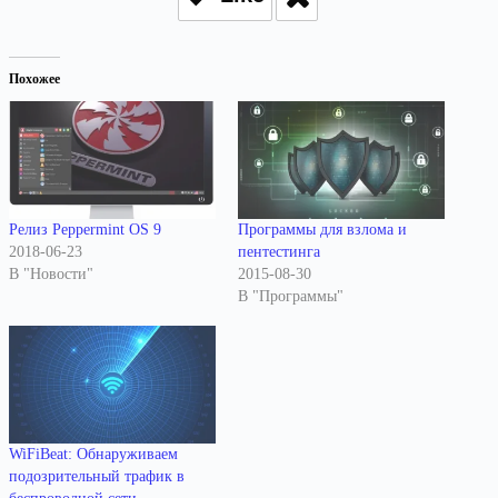
Похожее
Релиз Peppermint OS 9
Программы для взлома и
2018-06-23
пентестинга
В "Новости"
2015-08-30
В "Программы"
WiFiBeat: Обнаруживаем
подозрительный трафик в