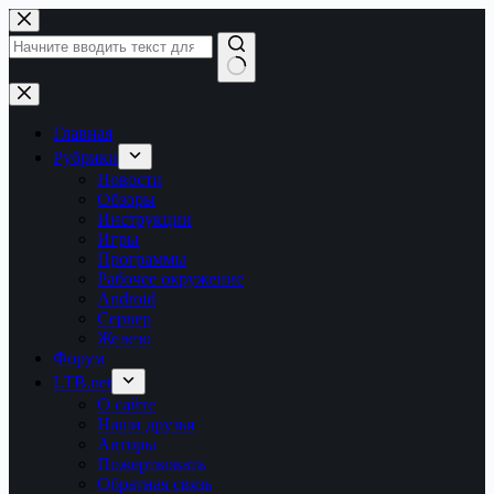
Перейти
к
сути
Ничего
не
найдено
Главная
Рубрики
Новости
Обзоры
Инструкции
Игры
Программы
Рабочее окружение
Android
Сервер
Железо
Форум
LTB.net
О сайте
Наши друзья
Авторы
Пожертвовать
Обратная связь