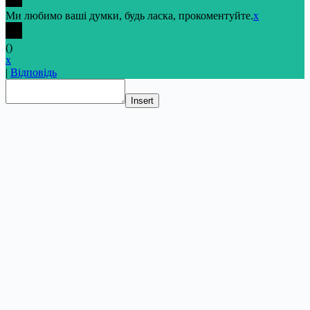
Ми любимо ваші думки, будь ласка, прокоментуйте.
x
(
)
x
|
Відповідь
Insert