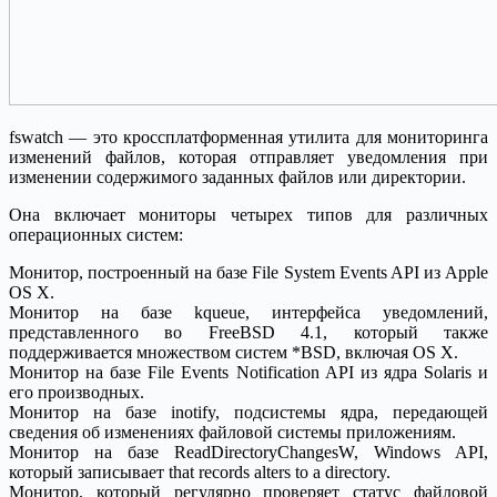
fswatch — это кроссплатформенная утилита для мониторинга
изменений файлов, которая отправляет уведомления при
изменении содержимого заданных файлов или директории.
Она включает мониторы четырех типов для различных
операционных систем:
Монитор, построенный на базе File System Events API из Apple
OS X.
Монитор на базе kqueue, интерфейса уведомлений,
представленного во FreeBSD 4.1, который также
поддерживается множеством систем *BSD, включая OS X.
Монитор на базе File Events Notification API из ядра Solaris и
его производных.
Монитор на базе inotify, подсистемы ядра, передающей
сведения об изменениях файловой системы приложениям.
Монитор на базе ReadDirectoryChangesW, Windows API,
который записывает that records alters to a directory.
Монитор, который регулярно проверяет статус файловой