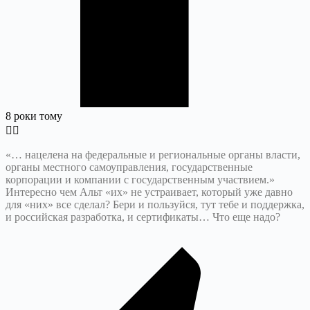
8 роки тому
«… нацелена на федеральные и региональные органы власти,
органы местного самоуправления, государственные
корпорации и компании с государственным участвием.»
Интересно чем Альт «их» не устраивает, который уже давно
для «них» все сделал? Бери и пользуйся, тут тебе и поддержка,
и российская разработка, и сертификаты… Что еще надо?