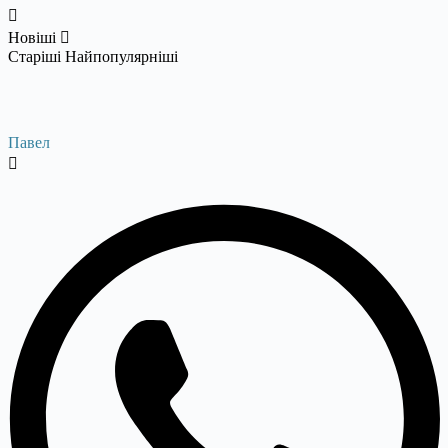
Новіші
Старіші
Найпопулярніші
Павел