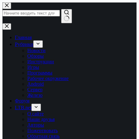
Перейти
к
сути
Ничего
не
найдено
Главная
Рубрики
Новости
Обзоры
Инструкции
Игры
Программы
Рабочее окружение
Android
Сервер
Железо
Форум
LTB.net
О сайте
Наши друзья
Авторы
Пожертвовать
Обратная связь