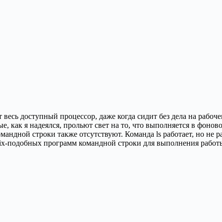
яет весь доступный процессор, даже когда сидит без дела на рабо
рые, как я надеялся, прольют свет на то, что выполняется в фоно
ндной строки также отсутствуют. Команда ls работает, но не ра
Unix-подобных программ командной строки для выполнения работ