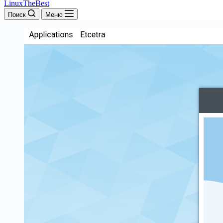
LinuxTheBest
Поиск
Меню