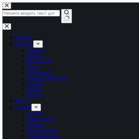
Перейти
к
сути
Ничего
не
найдено
Главная
Рубрики
Новости
Обзоры
Инструкции
Игры
Программы
Рабочее окружение
Android
Сервер
Железо
Форум
LTB.net
О сайте
Наши друзья
Авторы
Пожертвовать
Обратная связь