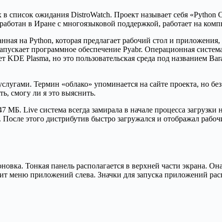
в список ожидания DistroWatch. Проект называет себя «Python C
азработан в Иране с многоязыковой поддержкой, работает на ком
анная на Python, которая предлагает рабочий стол и приложения
 запускает программное обеспечение Pyabr. Операционная систем
 KDE Plasma, но это пользовательская среда под названием Baran
слугами. Термин «облако» упоминается на сайте проекта, но без 
ь, смогу ли я это выяснить.
 МБ. Live система всегда замирала в начале процесса загрузки н
». После этого дистрибутив быстро загружался и отображал рабо
новка. Тонкая панель располагается в верхней части экрана. О
жит меню приложений слева. Значки для запуска приложений ра