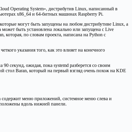
loud Operating System», дистрибутив Linux, написанный в
пьютерах x86_64 и 64-битных машинах Raspberry Pi.
, которые могут быть запущены на любом дистрибутиве Linux, а
а может быть установлена локально или запущена с Live
, которая, по словам проекта, написана на Python с
четкого указания того, как это влияет на конечного
а 90 секунд, ожидая, пока systemd разберется со своим
чий стол Baran, который на первый взгляд очень похож на KDE
на содержит меню приложений, системное меню слева и
сположены вдоль нижней панели.