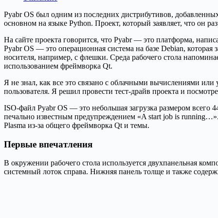
Pyabr OS был одним из последних дистрибутивов, добавленных 
основном на языке Python. Проект, который заявляет, что он р
На сайте проекта говорится, что Pyabr — это платформа, напис
Pyabr OS — это операционная система на базе Debian, которая
носителя, например, с флешки. Среда рабочего стола напоминает
использованием фреймворка Qt.
Я не знал, как все это связано с облачными вычислениями или у
пользователя. Я решил провести тест-драйв проекта и посмотрет
ISO-файл Pyabr OS — это небольшая загрузка размером всего 447
печально известным предупреждением «A start job is running…
Plasma из-за общего фреймворка Qt и темы.
Первые впечатления
В окружении рабочего стола используется двухпанельная компо
системный лоток справа. Нижняя панель толще и также содер