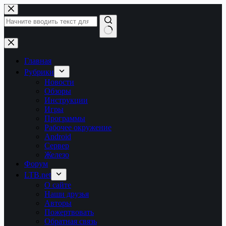
Перейти
к
сути
Ничего
не
найдено
Главная
Рубрики
Новости
Обзоры
Инструкции
Игры
Программы
Рабочее окружение
Android
Сервер
Железо
Форум
LTB.net
О сайте
Наши друзья
Авторы
Пожертвовать
Обратная связь