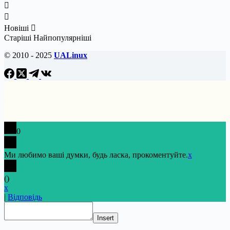
Новіші
Старіші
Найпопулярніші
© 2010 - 2025
UALinux
0
Ми любимо ваші думки, будь ласка, прокоментуйте.
x
(
)
x
|
Відповідь
Insert