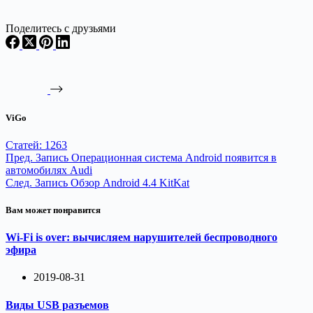
Metro-режим обозревателя
делает операционную систему
Поделитесь с друзьями
Microsoft практически
неотличимой от платформы
Chrome OS. Chrome остается
обычным приложением для
Windows 8, который числится
в магазине Windows Store. Но,
ViGo
загружаясь…
Статей: 1263
Пред.
Запись
Операционная система Android появится в
автомобилях Audi
След.
Запись
Обзор Android 4.4 KitKat
Вам может понравится
Wi-Fi is over: вычисляем нарушителей беспроводного
эфира
2019-08-31
Виды USB разъемов