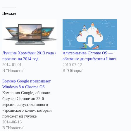
Похожее
Лучшие Хромбуки 2013 года /
Альтернатива Chrome OS —
прогноз на 2014 год
облачные дистрибутивы Linux
2014-01-01
2010-07-12
В "Новости"
В "Обзоры"
Браузер Google превращает
Windows 8 в Chrome OS
Компания Google, обновив
браузер Chrome до 32-й
версии, запустила нового
«троянского коня», который
поможет ей глубже
проникнуть на компьютеры с
2014-06-16
Windows 8. Улучшенный
В "Новости"