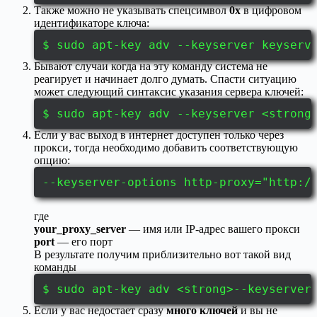
Также можно не указывать спецсимвол
0x
в цифровом
идентификаторе ключа:
$ sudo apt-key adv --keyserver keyserv
Бывают случаи когда на эту команду система не
реагирует и начинает долго думать. Спасти ситуацию
может следующий синтаксис указания сервера ключей:
$ sudo apt-key adv --keyserver <strong
Если у вас выход в интернет доступен только через
прокси, тогда необходимо добавить соответствующую
опцию:
--keyserver-options http-proxy="http:/
где
your_proxy_server
— имя или IP-адрес вашего прокси
port
— его порт
В результате получим приблизительно вот такой вид
команды
$ sudo apt-key adv <strong>--keyserver
Если у вас недостает сразу
много ключей
и вы не