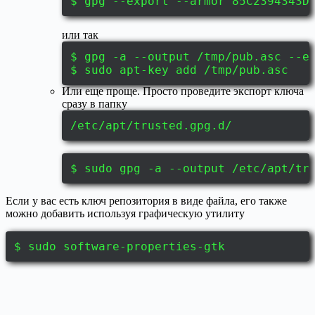
$ gpg --export --armor 85C2394343D
или так
$ gpg -a --output /tmp/pub.asc --e
$ sudo apt-key add /tmp/pub.asc
Или еще проще. Просто проведите экспорт ключа
сразу в папку
/etc/apt/trusted.gpg.d/
$ sudo gpg -a --output /etc/apt/tr
Если у вас есть ключ репозитория в виде файла, его также
можно добавить используя графическую утилиту
$ sudo software-properties-gtk