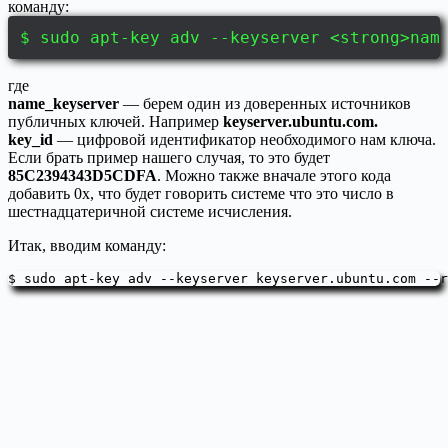
команду:
$ sudo apt-key adv --keyserver <strong>nam
где
name_keyserver
— берем один из доверенных источников
публичных ключей. Например
keyserver.ubuntu.com.
key_id
— цифровой идентификатор необходимого нам ключа.
Если брать пример нашего случая, то это будет
85C2394343D5CDFA
. Можно также вначале этого кода
добавить 0x, что будет говорить системе что это число в
шестнадцатеричной системе исчисления.
Итак, вводим команду:
$ sudo apt-key adv --keyserver keyserver.ubuntu.com --r