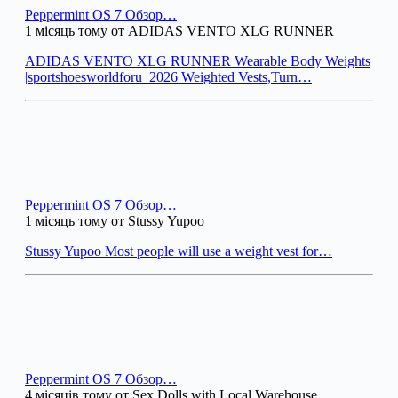
Peppermint OS 7 Обзор…
1 місяць тому от ADIDAS VENTO XLG RUNNER
ADIDAS VENTO XLG RUNNER Wearable Body Weights
|sportshoesworldforu_2026 Weighted Vests,Turn…
Peppermint OS 7 Обзор…
1 місяць тому от Stussy Yupoo
Stussy Yupoo Most people will use a weight vest for…
Peppermint OS 7 Обзор…
4 місяців тому от Sex Dolls with Local Warehouse