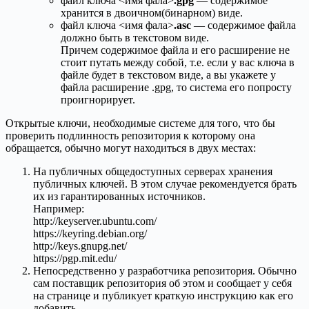
файл ключа <имя фала>
.gpg
— содержимое
хранится в двоичном(бинарном) виде.
файл ключа <имя фала>
.asc
— содержимое файла
должно быть в текстовом виде.
Причем содержимое файла и его расширение не
стоит путать между собой, т.е. если у вас ключа в
файле будет в текстовом виде, а вы укажете у
файла расширение .gpg, то система его попросту
проигнорирует.
Открытые ключи, необходимые системе для того, что бы
проверить подлинность репозитория к которому она
обращается, обычно могут находиться в двух местах:
На публичных общедоступных серверах хранения
публичных ключей. В этом случае рекомендуется брать
их из гарантированных источников.
Например:
http://keyserver.ubuntu.com/
https://keyring.debian.org/
http://keys.gnupg.net/
https://pgp.mit.edu/
Непосредственно у разработчика репозитория. Обычно
сам поставщик репозитория об этом и сообщает у себя
на странице и публикует краткую инструкцию как его
добавить.