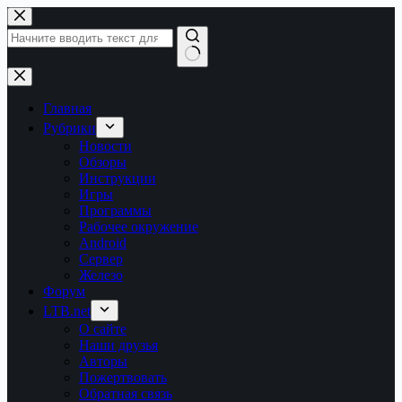
Перейти
к
сути
Ничего
не
найдено
Главная
Рубрики
Новости
Обзоры
Инструкции
Игры
Программы
Рабочее окружение
Android
Сервер
Железо
Форум
LTB.net
О сайте
Наши друзья
Авторы
Пожертвовать
Обратная связь