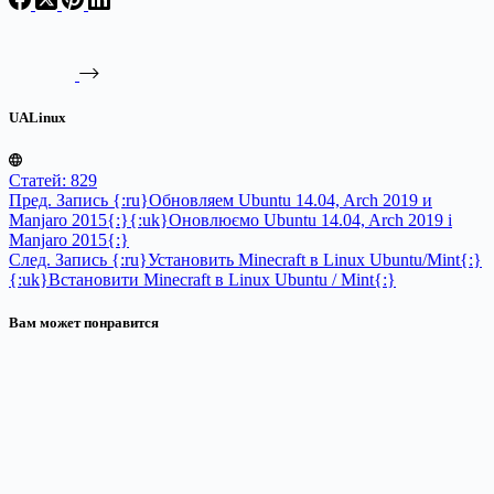
UALinux
Статей: 829
Пред.
Запись
{:ru}Обновляем Ubuntu 14.04, Arch 2019 и
Manjaro 2015{:}{:uk}Оновлюємо Ubuntu 14.04, Arch 2019 і
Manjaro 2015{:}
След.
Запись
{:ru}Установить Minecraft в Linux Ubuntu/Mint{:}
{:uk}Встановити Minecraft в Linux Ubuntu / Mint{:}
Вам может понравится