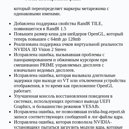
который переопределяет маркеры метарежима с
одинаковыми именами.
Добавлена поддержка свойства RandR TILE,
появившегося в RandR 1.5
Повышен размер кеша для шейдеров OpenGL, который
теперь повышен с 64mb до 128mb
Реализована поддержка очков виртуальной реальности
NVIDIA 3D Vision 2 Stereo
Исправлена ошибка, вызывавшая проблемы с
панорамированием и обжимным курсором при
смешивании PRIME управляемых дисплеев с
изначально ведомых дисплеев.
Исправлена ошибка, которая вызывала длительные
задержки при выходе из VT или отключения устройства
отображения, в то время как приложение OpenGL
работает.
Улучшенная консоль восстановления поведения в
системах, использующих протокол вывода UEFI
Graphics, и большинство режимов VESAfb.
Исправлена ошибка, не позволявшая nvidia-bug-report.sh
записи соответствующих сообщений в лог-файлы ядра.
Исправлена ошибка, которая позволила NVIDIA-
установщику пытаться загрузить модули ядра, которые