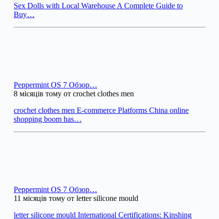
Sex Dolls with Local Warehouse A Complete Guide to
Buy…
Peppermint OS 7 Обзор…
8 місяців тому от crochet clothes men
crochet clothes men E-commerce Platforms China online
shopping boom has…
Peppermint OS 7 Обзор…
11 місяців тому от letter silicone mould
letter silicone mould International Certifications: Kinshing