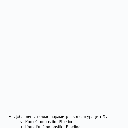
Добавлены новые параметры конфигурации X:
ForceCompositionPipeline
ForceFullCompositionPipeline