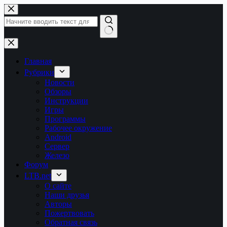
Перейти
к
сути
Ничего
не
найдено
Главная
Рубрики
Новости
Обзоры
Инструкции
Игры
Программы
Рабочее окружение
Android
Сервер
Железо
Форум
LTB.net
О сайте
Наши друзья
Авторы
Пожертвовать
Обратная связь