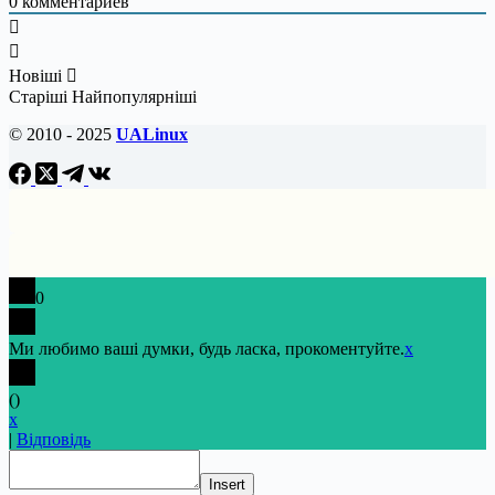
0
комментариев
Новіші
Старіші
Найпопулярніші
© 2010 - 2025
UALinux
0
Ми любимо ваші думки, будь ласка, прокоментуйте.
x
(
)
x
|
Відповідь
Insert