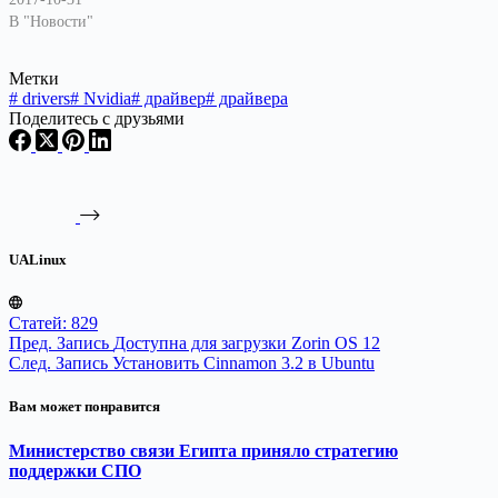
В "Новости"
Метки
#
drivers
#
Nvidia
#
драйвер
#
драйвера
Поделитесь с друзьями
UALinux
Статей: 829
Пред.
Запись
Доступна для загрузки Zorin OS 12
След.
Запись
Установить Cinnamon 3.2 в Ubuntu
Вам может понравится
Министерство связи Египта приняло стратегию
поддержки СПО