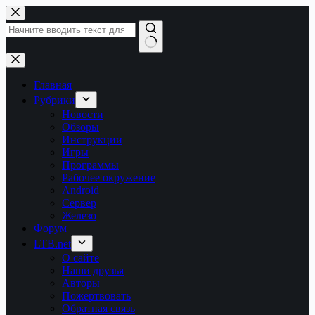
Перейти
к
сути
Ничего
не
найдено
Главная
Рубрики
Новости
Обзоры
Инструкции
Игры
Программы
Рабочее окружение
Android
Сервер
Железо
Форум
LTB.net
О сайте
Наши друзья
Авторы
Пожертвовать
Обратная связь