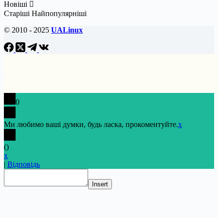
Новіші
Старіші
Найпопулярніші
© 2010 - 2025
UALinux
0
Ми любимо ваші думки, будь ласка, прокоментуйте.
x
(
)
x
|
Відповідь
Insert