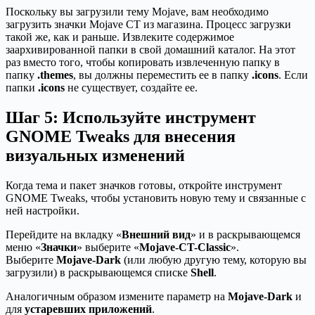
Поскольку вы загрузили тему Mojave, вам необходимо
загрузить значки Mojave CT из магазина. Процесс загрузки
такой же, как и раньше. Извлеките содержимое
заархивированной папки в свой домашний каталог. На этот
раз вместо того, чтобы копировать извлеченную папку в
папку
.themes
, вы должны переместить ее в папку
.icons
. Если
папки
.icons
не существует, создайте ее.
Шаг 5: Используйте инструмент
GNOME Tweaks для внесения
визуальных изменений
Когда тема и пакет значков готовы, откройте инструмент
GNOME Tweaks, чтобы установить новую тему и связанные с
ней настройки.
Перейдите на вкладку «
Внешний вид
» и в раскрывающемся
меню «
Значки
» выберите «
Mojave-CT-Classic
».
Выберите
Mojave-Dark
(или любую другую тему, которую вы
загрузили) в раскрывающемся списке
Shell
.
Аналогичным образом измените параметр на
Mojave-Dark
и
для
устаревших приложений
.