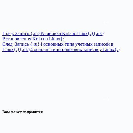
Пред.
Запись
{:ru}Установка Krita в Linux{:}{:uk}
Встановлення Krita на Linux{:}
След.
Запись
{:ru}4 основных типа учетных записей в
Linux{:}{:uk}4 основні типи облікових записів у Linux{:}
Вам может понравится