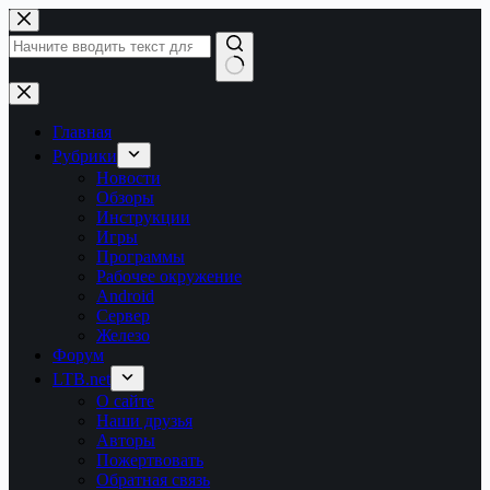
Перейти
к
сути
Ничего
не
найдено
Главная
Рубрики
Новости
Обзоры
Инструкции
Игры
Программы
Рабочее окружение
Android
Сервер
Железо
Форум
LTB.net
О сайте
Наши друзья
Авторы
Пожертвовать
Обратная связь