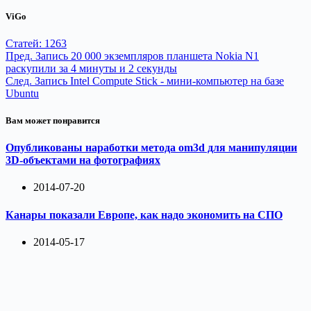
ViGo
Статей: 1263
Пред.
Запись
20 000 экземпляров планшета Nokia N1
раскупили за 4 минуты и 2 секунды
След.
Запись
Intel Compute Stick - мини-компьютер на базе
Ubuntu
Вам может понравится
Опубликованы наработки метода om3d для манипуляции
3D-объектами на фотографиях
2014-07-20
Канары показали Европе, как надо экономить на СПО
2014-05-17