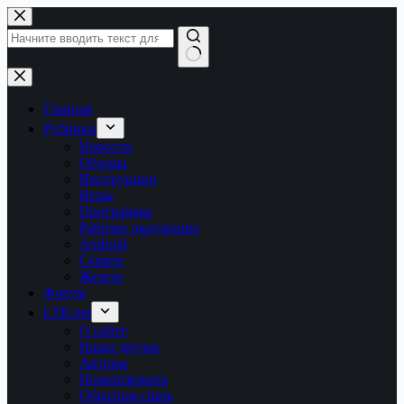
Перейти
к
сути
Ничего
не
найдено
Главная
Рубрики
Новости
Обзоры
Инструкции
Игры
Программы
Рабочее окружение
Android
Сервер
Железо
Форум
LTB.net
О сайте
Наши друзья
Авторы
Пожертвовать
Обратная связь