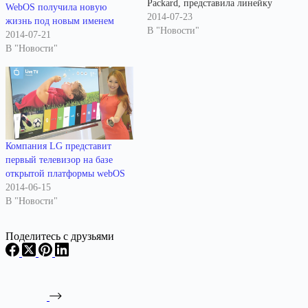
Packard, представила линейку
WebOS получила новую
телевизоров ультравысокого
2014-07-23
жизнь под новым именем
разрешения (4K ULTRA HD,
В "Новости"
2014-07-21
3840x2160), которые будут
В "Новости"
поставляться с
пользовательским
окружением на основе новой
редакции мобильной
платформы webOS. В
преддверии появления новых
телевизоров летом прошлого
Компания LG представит
года был опубликован webOS
первый телевизор на базе
TV SDK, который позволил
открытой платформы webOS
разработчикам начать
2014-06-15
создание приложений для
В "Новости"
новой…
Поделитесь с друзьями