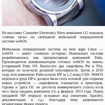
На выставке Consumer Electronics Show компания LG показала
«умные часы» на свободной мобильной операционной
системе webOS.
Мобильная операционная система на базе ядра Linux —
webOS — имеет сложную историю. Изначально система
разрабатывалась как проприетарная компанией Palm.
Производитель коммуникаторов готовил webOS на замену
устаревшей Palm OS. Выпустил два смартфона Pre и Pixi,
которые не получили должной популярности. Затем, в 2010
году, всю компанию Palm купила HP за 1,2 млрд USD. WebOS
перешла в руки HP и должна была стать основой для создания
новых устройств — смартфонов, планшетов и принтеров.
Однако и здесь ОС не достигла коммерческого успеха из-за
чего была продана компании LG в феврале 2013 года. Перед
продажей HP открыла исходных код (лицензия Apache),
документацию и т.д., благодаря чему развиваются
независимые форки проекта.