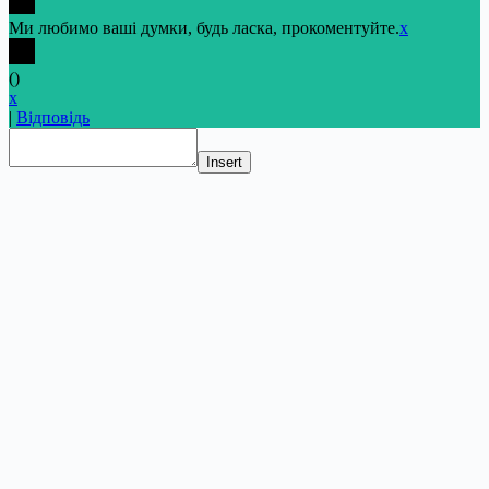
Ми любимо ваші думки, будь ласка, прокоментуйте.
x
(
)
x
|
Відповідь
Insert