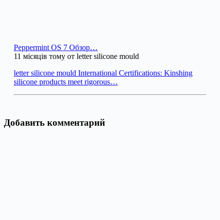
Peppermint OS 7 Обзор…
11 місяців тому от letter silicone mould
letter silicone mould International Certifications: Kinshing
silicone products meet rigorous…
Добавить комментарий