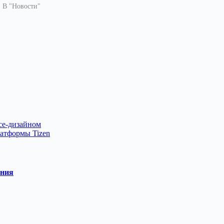
В "Новости"
rce-дизайном
атформы Tizen
ания