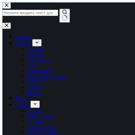
Перейти
к
сути
Ничего
не
найдено
Главная
Рубрики
Новости
Обзоры
Инструкции
Игры
Программы
Рабочее окружение
Android
Сервер
Железо
Форум
LTB.net
О сайте
Наши друзья
Авторы
Пожертвовать
Обратная связь