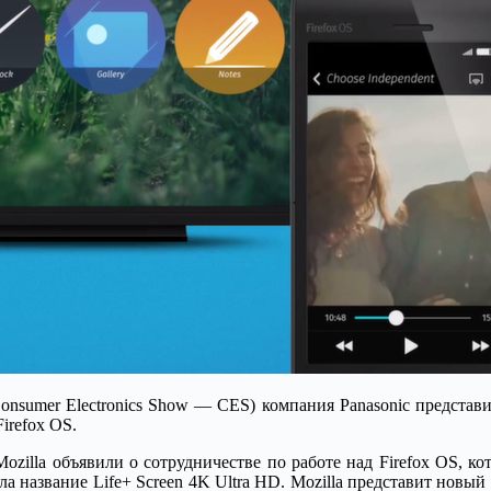
sumer Electronics Show — CES) компания Panasonic представил
irefox OS.
 Mozilla объявили о сотрудничестве по работе над Firefox OS, 
а название Life+ Screen 4K Ultra HD. Mozilla представит новы