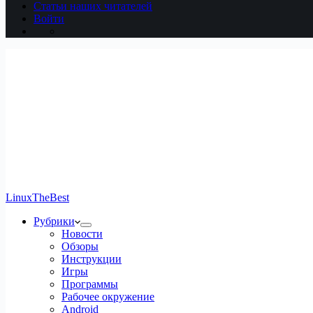
Статьи наших читателей
Войти
LinuxTheBest
Рубрики
Новости
Обзоры
Инструкции
Игры
Программы
Рабочее окружение
Android