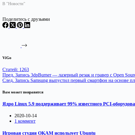
В "Новости"
Поделитесь с друзьями
ViGo
Статей: 1263
Пред.
Запись
3dpBurner — лазерный резак и гравер с Open Sou
След.
Запись
Samsung выпустил первый смартфон на основе пл
Вам может понравится
Ядро Linux 5.9 поддерживает 99% известного PCI-оборудов
2020-10-14
1 коммент
Игровая студия OKAM использует Ubuntu