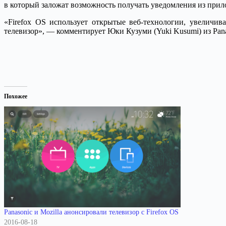
в который заложат возможность получать уведомления из прил
«Firefox OS использует открытые веб-технологии, увеличи
телевизор», — комментирует Юки Кузуми (Yuki Kusumi) из Pana
Похожее
Panasonic и Mozilla анонсировали телевизор с Firefox OS
2016-08-18