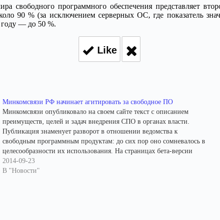
ира свободного программного обеспечения представляет второ
коло 90 % (за исключением серверных ОС, где показатель зна
 году — до 50 %.
Like
Минкомсвязи РФ начинает агитировать за свободное ПО
Минкомсвязи опубликовало на своем сайте текст с описанием
преимуществ, целей и задач внедрения СПО в органах власти.
Публикация знаменует разворот в отношении ведомства к
свободным программным продуктам: до сих пор оно сомневалось в
целесообразности их использования. На страницах бета-версии
нового сайта Минкомсвязи опубликован текстс описанием
2014-09-23
преимуществ свободного программного обеспечения (СПО) для…
В "Новости"