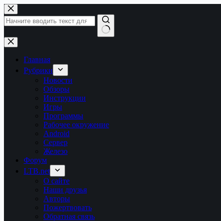
Перейти
к
сути
Ничего
не
найдено
Главная
Рубрики
Новости
Обзоры
Инструкции
Игры
Программы
Рабочее окружение
Android
Сервер
Железо
Форум
LTB.net
О сайте
Наши друзья
Авторы
Пожертвовать
Обратная связь