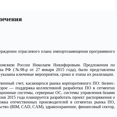
печения
ерждении отраслевого плана импортозамещения программного
комсвязи России Николаем Никифоровым. Предложения по
ва РФ (№98-р от 27 января 2015 года), были представлены
указаны ключевые мероприятия, сроки и этапы их реализации.
венный счет, касающихся рынка корпоративного ПО: бизнес-
орое — поддержка коллективной разработки ПО в сегментах
рационные системы, серверные ОС, системы управления базами
ня 2015 года планируется разработать проект распоряжения о
ржка отечественных производителей в сегментах рынка ПО,
ство (BIM, CAD, CAM), здравоохранение, финансовый сектор,