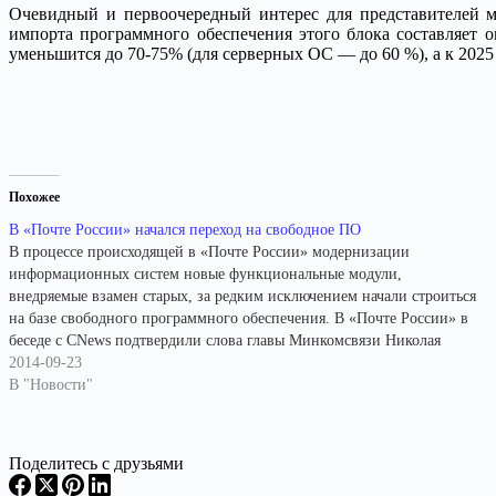
Очевидный и первоочередный интерес для представителей м
импорта программного обеспечения этого блока составляет о
уменьшится до 70-75% (для серверных ОС — до 60 %), а к 2025
Похожее
В «Почте России» начался переход на свободное ПО
В процессе происходящей в «Почте России» модернизации
информационных систем новые функциональные модули,
внедряемые взамен старых, за редким исключением начали строиться
на базе свободного программного обеспечения. В «Почте России» в
беседе с CNews подтвердили слова главы Минкомсвязи Николая
Никифорова о том, что предприятие рассматривает возможность
2014-09-23
масштабной миграции на свободное программное обеспечение.
В "Новости"
Более того, по заверению…
Поделитесь с друзьями