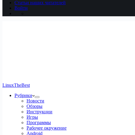
Статьи наших читателей
Войти
LinuxTheBest
Рубрики
Новости
Обзоры
Инструкции
Игры
Программы
Рабочее окружение
Android