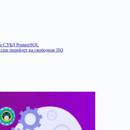
ую СУБД PostgreSQL
ссии перейдет на свободное ПО