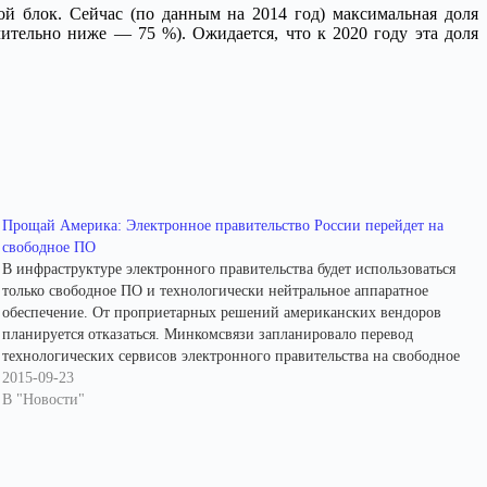
й блок. Сейчас (по данным на 2014 год) максимальная доля
чительно ниже — 75 %). Ожидается, что к 2020 году эта доля
Прощай Америка: Электронное правительство России перейдет на
свободное ПО
В инфраструктуре электронного правительства будет использоваться
только свободное ПО и технологически нейтральное аппаратное
обеспечение. От проприетарных решений американских вендоров
планируется отказаться. Минкомсвязи запланировало перевод
технологических сервисов электронного правительства на свободное
программное обеспечение (ПО) и технологически нейтральное
2015-09-23
аппаратное обеспечение. Сейчас они используют несвободное ПО и
В "Новости"
технологически не нейтральное аппаратное и системное…