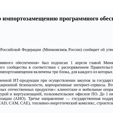
о импортозамещению программного обес
 Российской Федерации (Минкомсвязь России) сообщает об утв
аммного обеспечения» был подписан 1 апреля главой Мин
го сообщества в соответствии с распоряжением Правительст
мпортозамещения включены три блока, для каждого из которых 
венной ИТ-продукции при осуществлении закупок за государст
ционной безопасности, корпоративные интернет-сервисы. Вт
обных отечественных продуктов»: клиентские и мобильные опе
урой и виртуализацией, пользовательское офисное ПО. До 1 ию
изации (АНО). Третье направление — государственная подде
CAD, CAM, CAE), топливно-энергетический комплекс, строитель