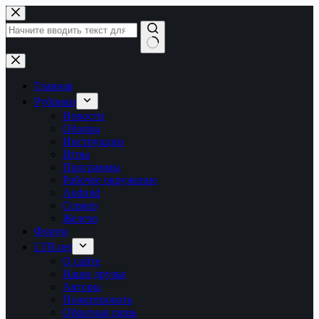
Перейти
к
сути
Ничего
не
найдено
Главная
Рубрики
Новости
Обзоры
Инструкции
Игры
Программы
Рабочее окружение
Android
Сервер
Железо
Форум
LTB.net
О сайте
Наши друзья
Авторы
Пожертвовать
Обратная связь