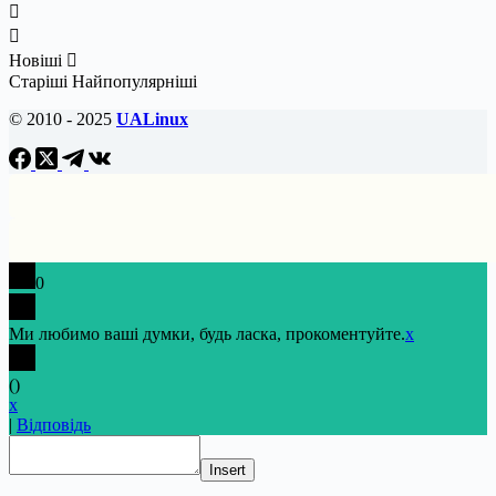
Новіші
Старіші
Найпопулярніші
© 2010 - 2025
UALinux
0
Ми любимо ваші думки, будь ласка, прокоментуйте.
x
(
)
x
|
Відповідь
Insert