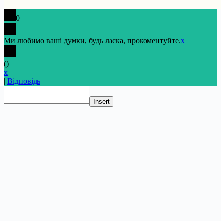
0
Ми любимо ваші думки, будь ласка, прокоментуйте.
x
(
)
x
|
Відповідь
Insert