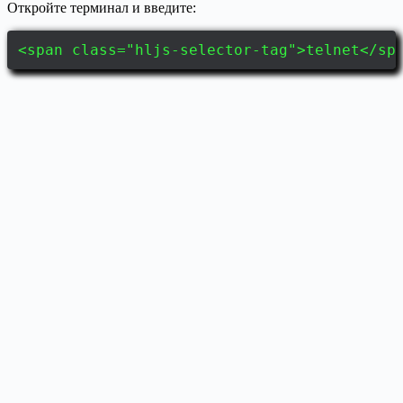
Откройте терминал и введите:
<span class="hljs-selector-tag">telnet</sp