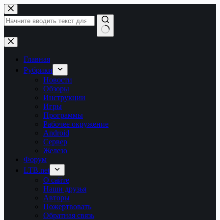
Перейти
к
сути
Ничего
не
найдено
Главная
Рубрики
Новости
Обзоры
Инструкции
Игры
Программы
Рабочее окружение
Android
Сервер
Железо
Форум
LTB.net
О сайте
Наши друзья
Авторы
Пожертвовать
Обратная связь