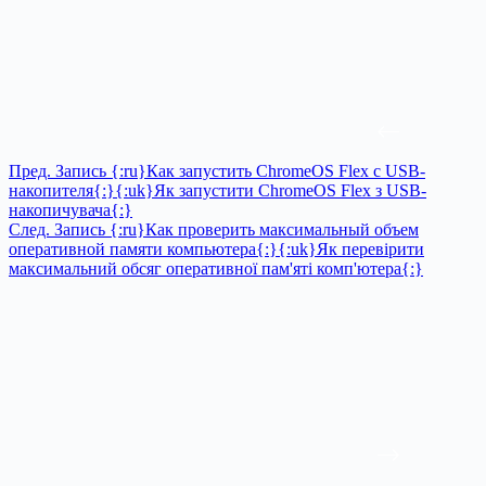
Пред.
Запись
{:ru}Как запустить ChromeOS Flex с USB-
накопителя{:}{:uk}Як запустити ChromeOS Flex з USB-
накопичувача{:}
След.
Запись
{:ru}Как проверить максимальный объем
оперативной памяти компьютера{:}{:uk}Як перевірити
максимальний обсяг оперативної пам'яті комп'ютера{:}