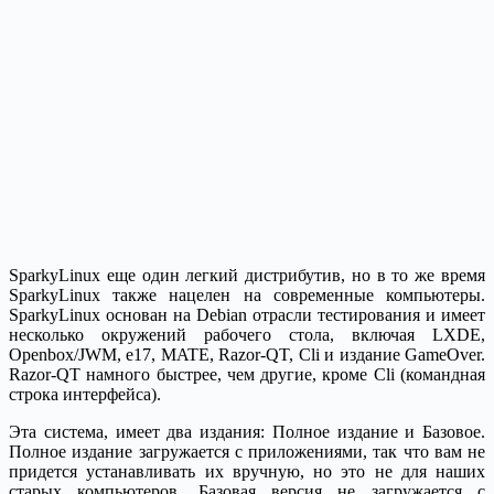
SparkyLinux еще один легкий дистрибутив, но в то же время
SparkyLinux также нацелен на современные компьютеры.
SparkyLinux основан на Debian отрасли тестирования и имеет
несколько окружений рабочего стола, включая LXDE,
Openbox/JWM, e17, MATE, Razor-QT, Cli и издание GameOver.
Razor-QT намного быстрее, чем другие, кроме Cli (командная
строка интерфейса).
Эта система, имеет два издания: Полное издание и Базовое.
Полное издание загружается с приложениями, так что вам не
придется устанавливать их вручную, но это не для наших
старых компьютеров. Базовая версия не загружается с