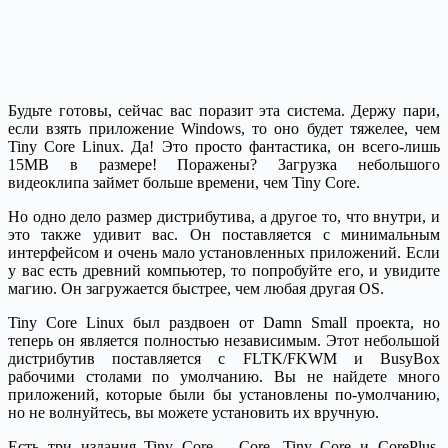
Будьте готовы, сейчас вас поразит эта система. Держу пари,
если взять приложение Windows, то оно будет тяжелее, чем
Tiny Core Linux. Да! Это просто фантастика, он всего-лишь
15MB в размере! Поражены? Загрузка небольшого
видеоклипа займет больше времени, чем Tiny Core.
Но одно дело размер дистрибутива, а другое то, что внутри, и
это также удивит вас. Он поставляется с минимальным
интерфейсом и очень мало установленных приложений. Если
у вас есть древний компьютер, то попробуйте его, и увидите
магию. Он загружается быстрее, чем любая другая OS.
Tiny Core Linux был раздвоен от Damn Small проекта, но
теперь он является полностью независимым. Этот небольшой
дистрибутив поставляется с FLTK/FKWM и BusyBox
рабочими столами по умолчанию. Вы не найдете много
приложений, которые были бы установлены по-умолчанию,
но не волнуйтесь, вы можете установить их вручную.
Есть три издания Tiny Core – Core, Tiny Core и CorePlus.