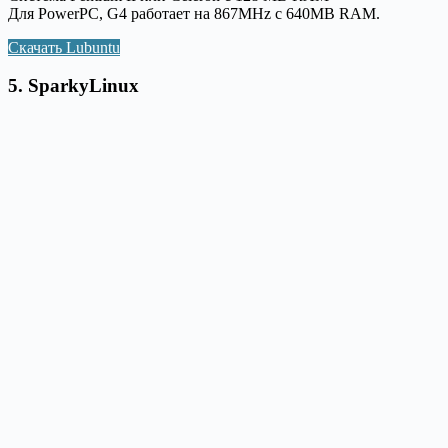
Для PowerPC, G4 работает на 867MHz с 640MB RAM.
Скачать Lubuntu
5. SparkyLinux