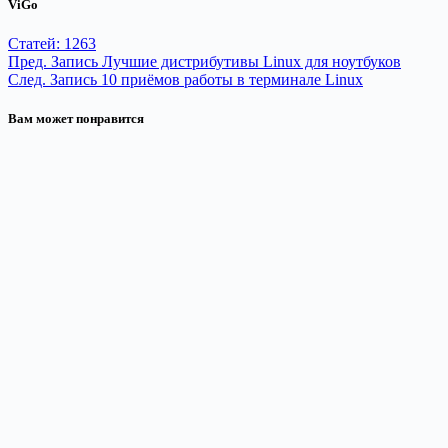
ViGo
Статей: 1263
Пред.
Запись
Лучшие дистрибутивы Linux для ноутбуков
След.
Запись
10 приёмов работы в терминале Linux
Вам может понравится