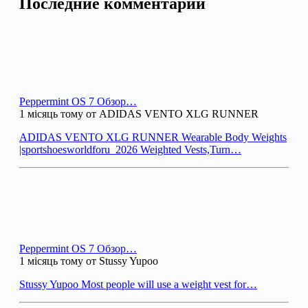
Последние комментарии
Peppermint OS 7 Обзор…
1 місяць тому от ADIDAS VENTO XLG RUNNER
ADIDAS VENTO XLG RUNNER Wearable Body Weights
|sportshoesworldforu_2026 Weighted Vests,Turn…
Peppermint OS 7 Обзор…
1 місяць тому от Stussy Yupoo
Stussy Yupoo Most people will use a weight vest for…