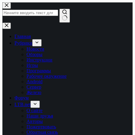
Перейти
к
сути
Ничего
не
найдено
Главная
Рубрики
Новости
Обзоры
Инструкции
Игры
Программы
Рабочее окружение
Android
Сервер
Железо
Форум
LTB.net
О сайте
Наши друзья
Авторы
Пожертвовать
Обратная связь