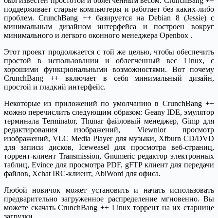
был известен простотой и облегченным весом. CrunchBang ++
поддерживает старые компьютеры и работает без каких-либо
проблем. CrunchBang ++ базируется на Debian 8 (Jessie) с
минимальным дизайном интерфейса и построен вокруг
минимального и легкого оконного менеджера Openbox .
Этот проект продолжается с той же целью, чтобы обеспечить
простой в использовании и облегченный вес Linux, с
хорошими функциональными возможностями. Вот почему
CrunchBang ++ включает в себя минимальный дизайн,
простой и гладкий интерфейс.
Некоторые из приложений по умолчанию в CrunchBang ++
можно перечислить следующим образом: Geany IDE, эмулятор
терминала Terminator, Thunar файловый менеджер, Gimp для
редактирования изображений, Viewnior просмотр
изображений, VLC Media Player для музыки, Xfburn CD/DVD
для записи дисков, Iceweasel для просмотра веб-страниц,
торрент-клиент Transmission, Gnumeric редактор электронных
таблиц, Evince для просмотра PDF, gFTP клиент для передачи
файлов, Xchat IRC-клиент, AbiWord для офиса.
Любой новичок может установить и начать использовать
предварительно загруженное распределение мгновенно. Вы
можете скачать CrunchBang ++ Linux торрент на их старнице
загрузки.