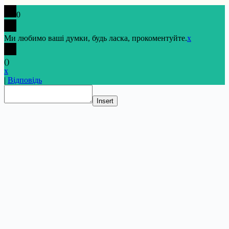
0
Ми любимо ваші думки, будь ласка, прокоментуйте.
x
(
)
x
|
Відповідь
Insert