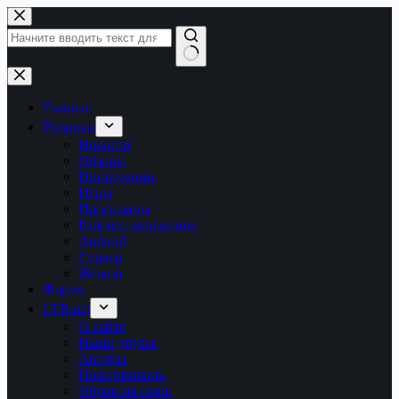
Перейти
к
сути
Ничего
не
найдено
Главная
Рубрики
Новости
Обзоры
Инструкции
Игры
Программы
Рабочее окружение
Android
Сервер
Железо
Форум
LTB.net
О сайте
Наши друзья
Авторы
Пожертвовать
Обратная связь