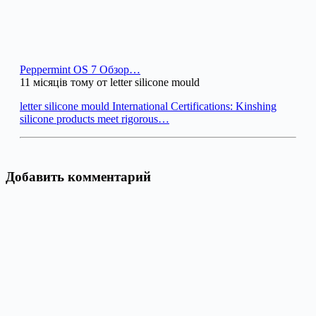
Peppermint OS 7 Обзор…
11 місяців тому от letter silicone mould
letter silicone mould International Certifications: Kinshing
silicone products meet rigorous…
Добавить комментарий