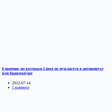
6 причин, по которым Linux не нуждается в антивирусе
или брандмауэре
2022-07-14
1 коммент