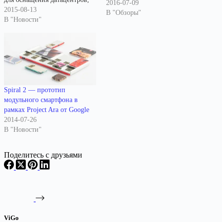
2016-07-09
компания
2015-08-13
В "Обзоры"
Facebook разработала концепцию
В "Новости"
специализированных
серверов Big Sur,
оптимизированных для
решения задач искусственного
интеллекта и машинного
обучения. От традиционных
серверов Big Sur отличается
Spiral 2 — прототип
наличием 8 слотов PCI-e для
модульного смартфона в
установки мощных GPU
рамках Project Ara от Google
(например, NVIDIA Tesla
2014-07-26
M40), которые применяются
В "Новости"
для ускорения…
Поделитесь с друзьями
ViGo