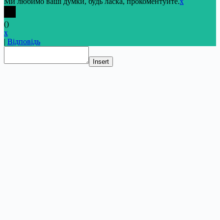
Ми любимо ваші думки, будь ласка, прокоментуйте.
x
(
)
x
|
Відповідь
Insert