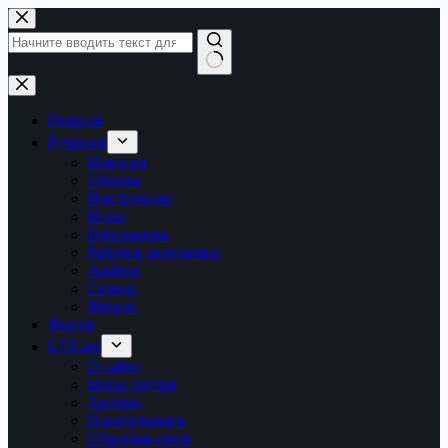
Перейти
к
сути
Ничего
не
найдено
Главная
Рубрики
Новости
Обзоры
Инструкции
Игры
Программы
Рабочее окружение
Android
Сервер
Железо
Форум
LTB.net
О сайте
Наши друзья
Авторы
Пожертвовать
Обратная связь