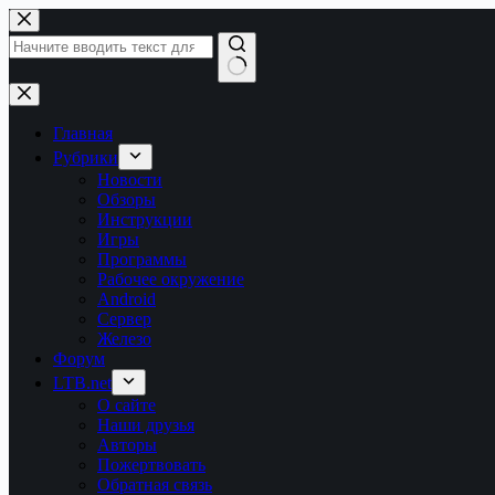
Перейти
к
сути
Ничего
не
найдено
Главная
Рубрики
Новости
Обзоры
Инструкции
Игры
Программы
Рабочее окружение
Android
Сервер
Железо
Форум
LTB.net
О сайте
Наши друзья
Авторы
Пожертвовать
Обратная связь