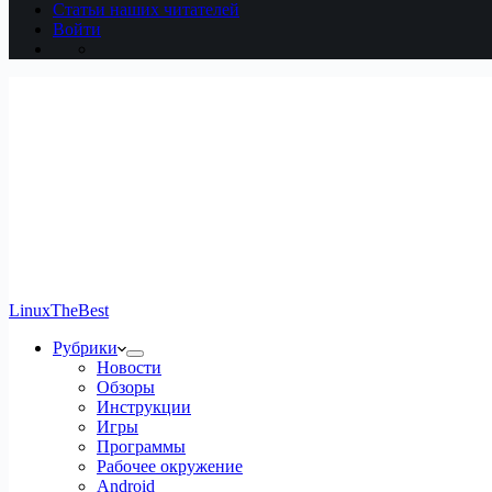
Статьи наших читателей
Войти
LinuxTheBest
Рубрики
Новости
Обзоры
Инструкции
Игры
Программы
Рабочее окружение
Android