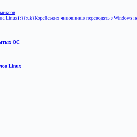
омиксов
на Linux{:}{:uk}Корейських чиновників переводять з Windows на
рытых ОС
лов Linux