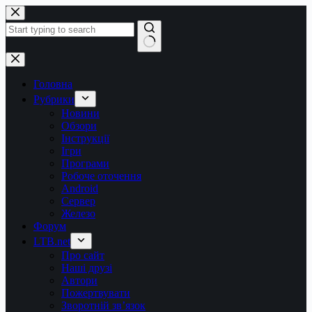
Перейти
до
вмісту
Немає
результатів
Головна
Рубрики
Новини
Обзори
Інструкції
Ігри
Програми
Робоче оточення
Android
Сервер
Железо
Форум
LTB.net
Про сайт
Наші друзі
Автори
Пожертвувати
Зворотній зв’язок