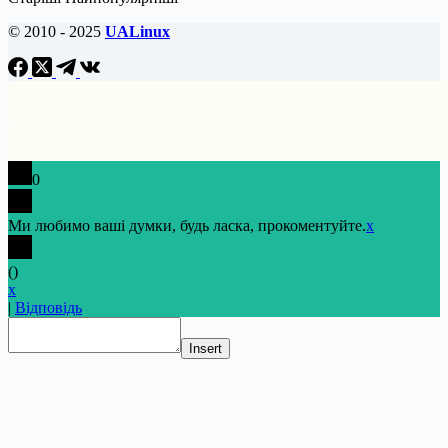
© 2010 - 2025
UALinux
0
Ми любимо ваші думки, будь ласка, прокоментуйте.
x
(
)
x
|
Відповідь
Insert