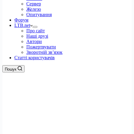
Сервер
Железо
Опитування
Форум
LTB.net
Про сайт
Наші друзі
Автори
Пожертвувати
Зворотній зв’язок
Статті користувачів
Пошук