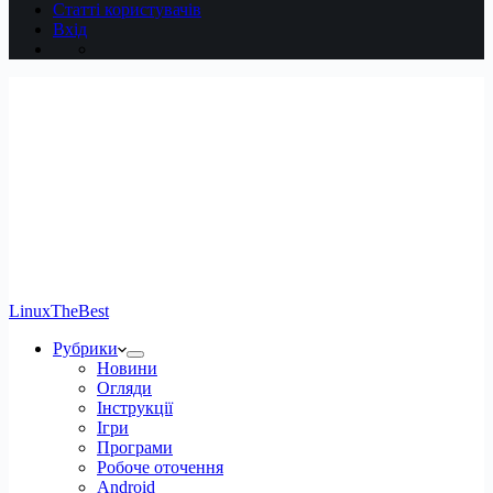
Статті користувачів
Вхід
LinuxTheBest
Рубрики
Новини
Огляди
Інструкції
Ігри
Програми
Робоче оточення
Android