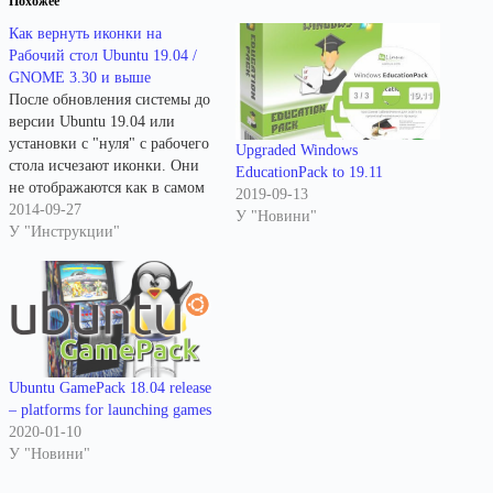
Похожее
Как вернуть иконки на
Рабочий стол Ubuntu 19.04 /
GNOME 3.30 и выше
После обновления системы до
версии Ubuntu 19.04 или
установки с "нуля" с рабочего
Upgraded Windows
стола исчезают иконки. Они
EducationPack to 19.11
не отображаются как в самом
2019-09-13
GNOME, так и в GNOME
2014-09-27
У "Новини"
Classic и в GNOME
У "Инструкции"
Flashback.Причина функция
отображения иконок на
рабочем столе убрана из
Nautilus 3.30, который
отвечает за это. Существует
минимум три варианта…
Ubuntu GamePack 18.04 release
– platforms for launching games
2020-01-10
У "Новини"