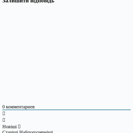
Залишити відповідь
0
комментариев
Новіші
Старіші
Найпопулярніші