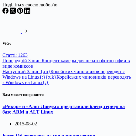
Поділіться своєю любов'ю
ViGo
Статті: 1263
Попередній
Запис
Концепт камеры для печати фотографии в
виде комиксов
Наступний
Запис
{:ru}Корейских чиновников переводят с
Windows на Linux{:}{:uk}Корейських чиновників переводять
з Windows на Linux{:}
Вам может понравится
«Рикор» и «Альт Линукс» представили блейд-сервер на
базе ARM и ALT Linux
2015-08-02
Feren OS переходит на скользящие версии