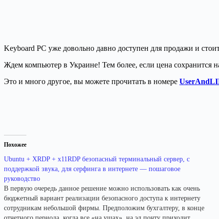
Keyboard PC уже довольно давно доступен для продажи и стои
Ждем компьютер в Украине! Тем более, если цена сохранится н
Это и много другое, вы можете прочитать в номере
UserAndLI
Похожее
Ubuntu + XRDP + x11RDP безопасный терминальный сервер, с
поддержкой звука, для серфинга в интернете — пошаговое
руководство
В первую очередь данное решение можно использовать как очень
бюджетный вариант реализации безопасного доступа к интернету
сотрудникам небольшой фирмы. Предположим бухгалтеру, в конце
отчетного периода, когда все «на ушах», на эл.почту приходит