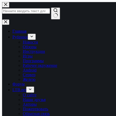
Перейти
к
сути
Ничего
не
найдено
Главная
Рубрики
Новости
Обзоры
Инструкции
Игры
Программы
Рабочее окружение
Android
Сервер
Железо
Форум
LTB.net
О сайте
Наши друзья
Авторы
Пожертвовать
Обратная связь