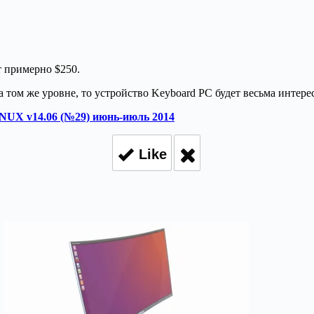
т примерно $250.
а том же уровне, то устройство Keyboard PC будет весьма интер
NUX v14.06 (№29) июнь-июль 2014
Like