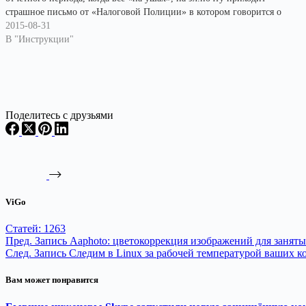
страшное письмо от «Налоговой Полиции» в котором говорится о
том, что её фирма попала под жуткую проверку и…
2015-08-31
В "Инструкции"
Поделитесь с друзьями
ViGo
Статей: 1263
Пред.
Запись
Aaphoto: цветокоррекция изображений для занят
След.
Запись
Следим в Linux за рабочей температурой ваших 
Вам может понравится