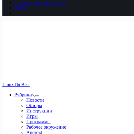
Статьи наших читателей
Войти
LinuxTheBest
Рубрики
Новости
Обзоры
Инструкции
Игры
Программы
Рабочее окружение
Android