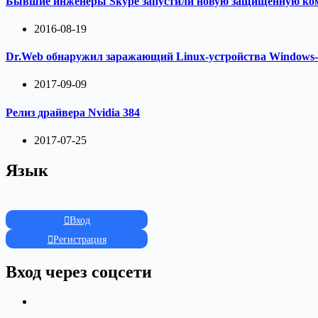
Бывшие инженеры Skype запустили новую защищённую ко
2016-08-19
Dr.Web обнаружил заражающий Linux-устройства Windows
2017-09-09
Релиз драйвера Nvidia 384
2017-07-25
Язык
Вход
Регистрация
Вход через соцсети