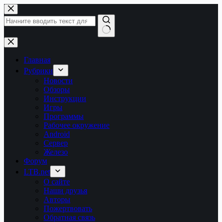
Перейти
к
сути
Ничего
не
найдено
Главная
Рубрики
Новости
Обзоры
Инструкции
Игры
Программы
Рабочее окружение
Android
Сервер
Железо
Форум
LTB.net
О сайте
Наши друзья
Авторы
Пожертвовать
Обратная связь