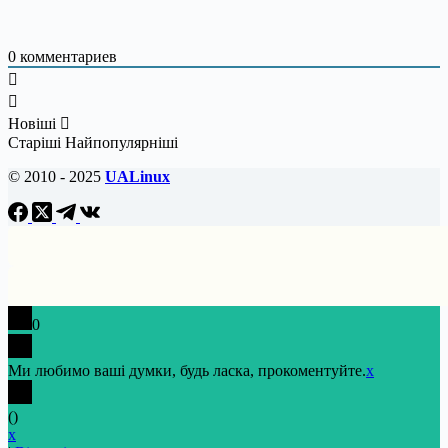
0
комментариев
Новіші
Старіші
Найпопулярніші
© 2010 - 2025
UALinux
0
Ми любимо ваші думки, будь ласка, прокоментуйте.
x
(
)
x