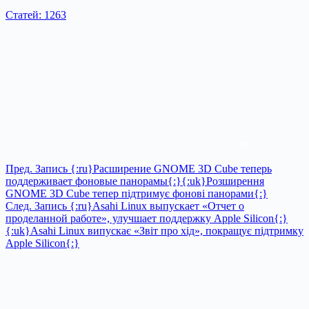
Статей: 1263
Пред.
Запись
{:ru}Расширение GNOME 3D Cube теперь
поддерживает фоновые панорамы{:}{:uk}Розширення
GNOME 3D Cube тепер підтримує фонові панорами{:}
След.
Запись
{:ru}Asahi Linux выпускает «Отчет о
проделанной работе», улучшает поддержку Apple Silicon{:}
{:uk}Asahi Linux випускає «Звіт про хід», покращує підтримку
Apple Silicon{:}