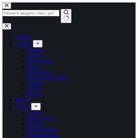
Перейти
к
сути
Ничего
не
найдено
Главная
Рубрики
Новости
Обзоры
Инструкции
Игры
Программы
Рабочее окружение
Android
Сервер
Железо
Форум
LTB.net
О сайте
Наши друзья
Авторы
Пожертвовать
Обратная связь