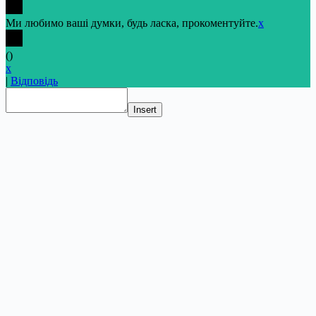
Ми любимо ваші думки, будь ласка, прокоментуйте.
x
(
)
x
|
Відповідь
Insert