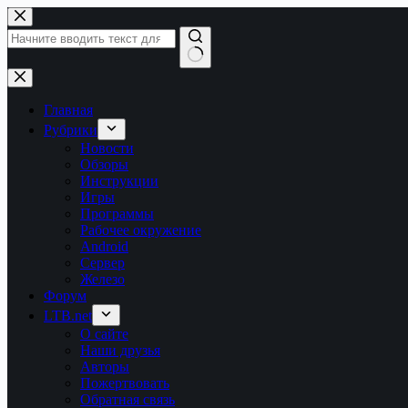
Перейти
к
сути
Ничего
не
найдено
Главная
Рубрики
Новости
Обзоры
Инструкции
Игры
Программы
Рабочее окружение
Android
Сервер
Железо
Форум
LTB.net
О сайте
Наши друзья
Авторы
Пожертвовать
Обратная связь