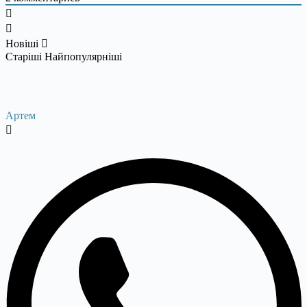
Новіші
Старіші
Найпопулярніші
Артем