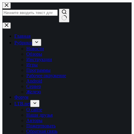
Перейти
к
сути
Ничего
не
найдено
Главная
Рубрики
Новости
Обзоры
Инструкции
Игры
Программы
Рабочее окружение
Android
Сервер
Железо
Форум
LTB.net
О сайте
Наши друзья
Авторы
Пожертвовать
Обратная связь