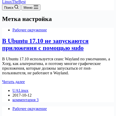
LinuxTheBest
Поиск
Меню
Метка
настройка
Рабочее окружение
В Ubuntu 17.10 не запускаются
приложения с помощью sudo
В Ubuntu 17.10 используется сеанс Wayland по умолчанию, а
Xorg, как альтернатива, и поэтому многие графические
приложения, которые должны запускаться от root-
пользователя, не работают в Wayland.
В
Читать далее
Ubuntu
UALinux
17.10
2017-10-12
не
комментария 3
запускаются
приложения
Рабочее окружение
с
помощью