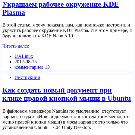
Украшаем рабочее окружение KDE
sudo
Plasma
В этой статье, я хочу показать вам, как немножко настроить и
украсить рабочее окружение KDE Plasma. И в этом примере, я
буду использовать KDE Neon 5.10.
Украшаем
Читать далее
рабочее
UALinux
окружение
2017-08-15
KDE
комментариев 13
Plasma
Инструкции
Как создать новый документ при
клике правой кнопкой мыши в Ubuntu
В файловом менеджере Nautilus по умолчанию, отсутствует
вариант создать «Новый документ» в контекстном меню( это
меню правой кнопки мыши) в моем варианте это только что
установленная Ubuntu 17.04 Unity Desktop.