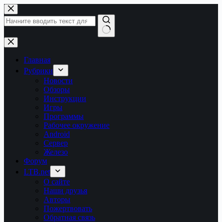
Перейти
к
сути
Ничего
не
найдено
Главная
Рубрики
Новости
Обзоры
Инструкции
Игры
Программы
Рабочее окружение
Android
Сервер
Железо
Форум
LTB.net
О сайте
Наши друзья
Авторы
Пожертвовать
Обратная связь