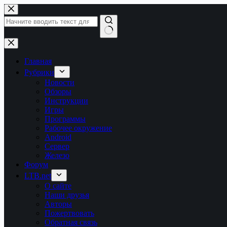
Перейти
к
сути
Ничего
не
найдено
Главная
Рубрики
Новости
Обзоры
Инструкции
Игры
Программы
Рабочее окружение
Android
Сервер
Железо
Форум
LTB.net
О сайте
Наши друзья
Авторы
Пожертвовать
Обратная связь