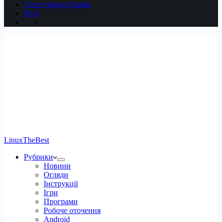
Статті користувачів
Вхід
LinuxTheBest
Рубрики
Новини
Огляди
Інструкції
Ігри
Програми
Робоче оточення
Android