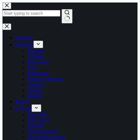
Перейти
до
вмісту
Немає
результатів
Головна
Рубрики
Новини
Обзори
Інструкції
Ігри
Програми
Робоче оточення
Android
Сервер
Железо
Форум
LTB.net
Про сайт
Наші друзі
Автори
Пожертвувати
Зворотній зв’язок