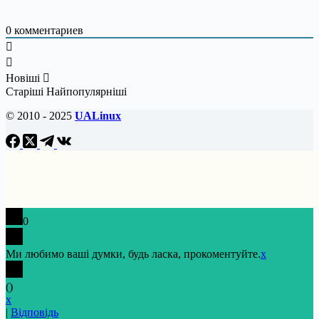
0
комментариев
Новіші
Старіші
Найпопулярніші
© 2010 - 2025
UALinux
0
Ми любимо ваші думки, будь ласка, прокоментуйте.
x
(
)
x
|
Відповідь