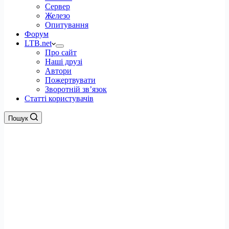
Сервер
Железо
Опитування
Форум
LTB.net
Про сайт
Наші друзі
Автори
Пожертвувати
Зворотній зв’язок
Статті користувачів
Пошук