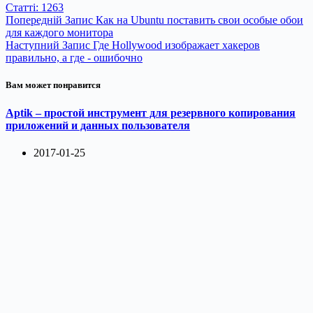
Статті: 1263
Попередній
Запис
Как на Ubuntu поставить свои особые обои
для каждого монитора
Наступний
Запис
Где Hollywood изображает хакеров
правильно, а где - ошибочно
Вам может понравится
Aptik – простой инструмент для резервного копирования
приложений и данных пользователя
2017-01-25