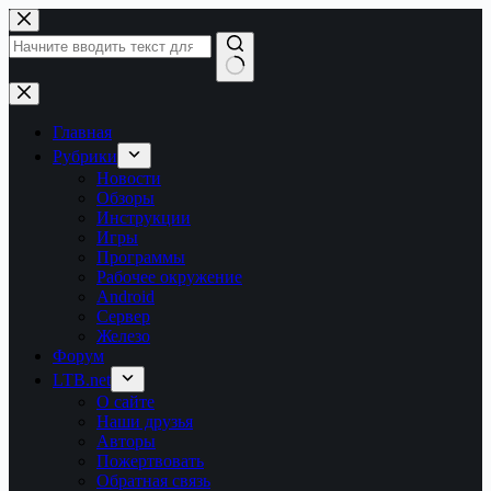
Перейти
к
сути
Ничего
не
найдено
Главная
Рубрики
Новости
Обзоры
Инструкции
Игры
Программы
Рабочее окружение
Android
Сервер
Железо
Форум
LTB.net
О сайте
Наши друзья
Авторы
Пожертвовать
Обратная связь