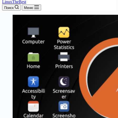
LinuxTheBest
Поиск
Меню