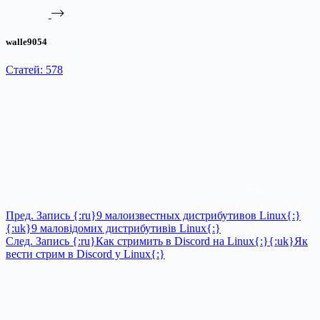
walle9054
Статей: 578
Пред.
Запись
{:ru}9 малоизвестных дистрибутивов Linux{:}
{:uk}9 маловідомих дистрибутивів Linux{:}
След.
Запись
{:ru}Как стримить в Discord на Linux{:}{:uk}Як
вести стрим в Discord у Linux{:}