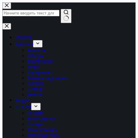
Перейти
к
сути
Ничего
не
найдено
Главная
Рубрики
Новости
Обзоры
Инструкции
Игры
Программы
Рабочее окружение
Android
Сервер
Железо
Форум
LTB.net
О сайте
Наши друзья
Авторы
Пожертвовать
Обратная связь