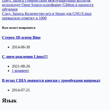
Пред.
Запись
Гонконгский международный колледж
использует Open Source-платформу Gibbon в процессе
обучения
След.
Запись
Количество игр в Steam для GNU/Linux
превысило отметку в 1000
Вам может понравится
Cтерео 3D-плеер Bino
2014-06-30
С днем рождения Linux!!!
2021-08-26
1 коммент
В вузах США появятся киоски с хромбуками напрокат
2014-07-21
Язык