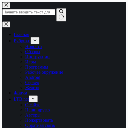
Перейти
к
сути
Ничего
не
найдено
Главная
Рубрики
Новости
Обзоры
Инструкции
Игры
Программы
Рабочее окружение
Android
Сервер
Железо
Форум
LTB.net
О сайте
Наши друзья
Авторы
Пожертвовать
Обратная связь