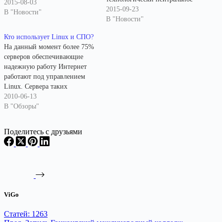
2015-08-03
аппаратное обеспечение. От
2015-09-23
В "Новости"
проприетарных решений
В "Новости"
американских вендоров
Кто использует Linux и СПО?
планируется отказаться.
На данный момент более 75%
Минкомсвязи запланировало
серверов обеспечивающие
перевод технологических
надежную работу Интернет
сервисов электронного
работают под управлением
правительства на свободное
Linux. Сервера таких
программное обеспечение
известных компаний как
2010-06-13
(ПО) и технологически
Google, Facebook, Yandex,
В "Обзоры"
нейтральное аппаратное
Wikipedia, IBM, Novell,
обеспечение. Сейчас они
Huawei давно уже работают на
используют несвободное ПО
Поделитесь с друзьями
Linux. В США Министерство
и технологически не
обороны (Пентагон), АНБ,
нейтральное аппаратное и
ФБР, доверяют в своей работе
системное…
исключительно Linux.
Исследовательские
лаборатории и спутники
ViGo
NASA также…
Статей: 1263