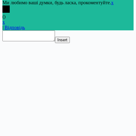
Ми любимо ваші думки, будь ласка, прокоментуйте.
x
(
)
x
|
Відповідь
Insert