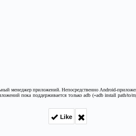
ьный менеджер приложений. Непосредственно Android-приложен
ений пока поддерживается только adb («adb install path/to/my
Like