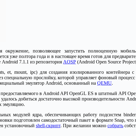
тся окружение, позволяющее запустить полноценную мобил
тся уже полтора года и в настоящее время готов для предварит
 Android 7.1.1 из репозитория
AOSP
(Android Open Source Projec
uts, et, mount, ipc) для создания изолированного контейнера
з специальную прослойку, которой управляет фоновый процесс a
фициальный эмулятор Android, основанный на
QEMU
.
предоставляемого в Android API OpenGL ES в штатный API Ope
 удалось добиться достаточно высокой производительности Andr
х эмуляцию.
льных модулей ядра, обеспечивающих работу подсистем binder
ановки подготовлен самодостаточный пакет в формате Snap, что п
влен установочный
shell-скрипт
. При желании можно
собрать
собст