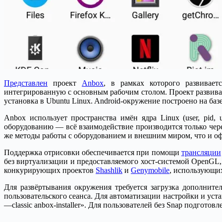
Представлен
проект
Anbox
, в рамках которого развивае
интегрированную с основным рабочим столом. Проект развивае
установка в Ubuntu Linux. Android-окружение построено на базе
Anbox использует пространства имён ядра Linux (user, pid, 
оборудованию — всё взаимодействие производится только чере
же методы работы с оборудованием и внешним миром, что и о
Поддержка отрисовки обеспечивается при помощи
трансляции
без виртуализации и предоставляемого хост-системой OpenGL,
конкурирующих проектов
Shashlik
и
Genymobile
, использующи
Для развёртывания окружения требуется загрузка дополните
пользовательского сеанса. Для автоматизации настройки и уст
—classic anbox-installer». Для пользователей без Snap подгото