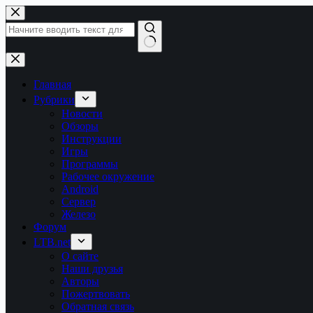
Перейти
к
сути
Ничего
не
найдено
Главная
Рубрики
Новости
Обзоры
Инструкции
Игры
Программы
Рабочее окружение
Android
Сервер
Железо
Форум
LTB.net
О сайте
Наши друзья
Авторы
Пожертвовать
Обратная связь