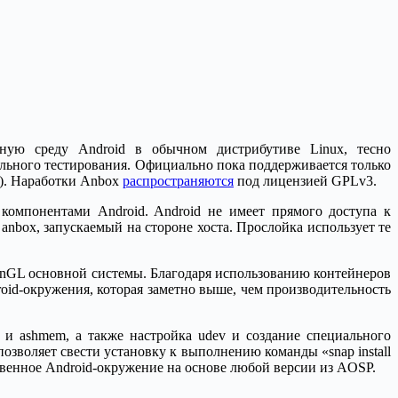
ьную среду Android в обычном дистрибутиве Linux, тесно
ельного тестирования. Официально пока поддерживается только
t). Наработки Anbox
распространяются
под лицензией GPLv3.
 с компонентами Android. Android не имеет прямого доступа к
nbox, запускаемый на стороне хоста. Прослойка использует те
nGL основной системы. Благодаря использованию контейнеров
oid-окружения, которая заметно выше, чем производительность
 и ashmem, а также настройка udev и создание специального
озволяет свести установку к выполнению команды «snap install
венное Android-окружение на основе любой версии из AOSP.