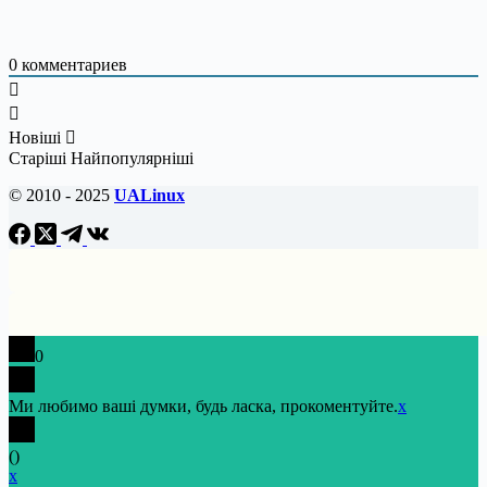
0
комментариев
Новіші
Старіші
Найпопулярніші
© 2010 - 2025
UALinux
0
Ми любимо ваші думки, будь ласка, прокоментуйте.
x
(
)
x