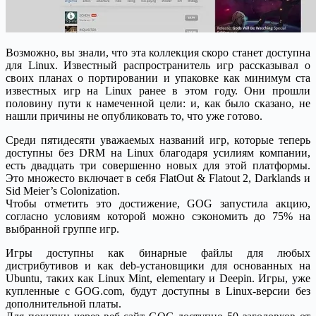
Возможно, вы знали, что эта коллекция скоро станет доступна
для Linux. Известный распространитель игр рассказывал о
своих планах о портировании и упаковке как минимум ста
известных игр на Linux ранее в этом году. Они прошли
половину пути к намеченной цели: и, как было сказано, не
нашли причины не опубликовать то, что уже готово.
Среди пятидесяти уважаемых названий игр, которые теперь
доступны без DRM на Linux благодаря усилиям компании,
есть двадцать три совершенно новых для этой платформы.
Это множесто включает в себя FlatOut & Flatout 2, Darklands и
Sid Meier’s Colonization.
Чтобы отметить это достижение, GOG запустила акцию,
согласно условиям которой можно сэкономить до 75% на
выбранной группе игр.
Игры доступны как бинарные файлы для любых
дистрибутивов и как deb-установщики для основанных на
Ubuntu, таких как Linux Mint, elementary и Deepin. Игры, уже
купленные с GOG.com, будут доступны в Linux-версии без
дополнительной платы.