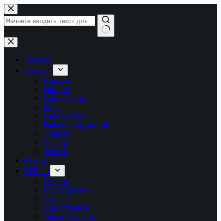
Перейти
к
сути
Ничего
не
найдено
Главная
Рубрики
Новости
Обзоры
Инструкции
Игры
Программы
Рабочее окружение
Android
Сервер
Железо
Форум
LTB.net
О сайте
Наши друзья
Авторы
Пожертвовать
Обратная связь