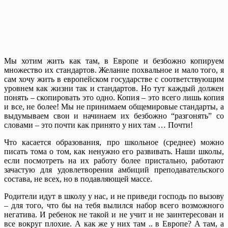
Мы хотим жить как там, в Европе и безбожно копируем
множество их стандартов. Желание похвальное и мало того, я
сам хочу жить в европейском государстве с соответствующим
уровнем как жизни так и стандартов. Но тут каждый должен
понять – скопировать это одно. Копия – это всего лишь копия
и все, не более! Мы не принимаем общемировые стандарты, а
выдумываем свои и начинаем их безбожно “разгонять” со
словами – это почти как принято у них там … Почти!
Что касается образования, про школьное (среднее) можно
писать тома о том, как ненужно его развивать. Наши школы,
если посмотреть на их работу более пристально, работают
зачастую для удовлетворения амбиций преподавательского
состава, не всех, но в подавляющей массе.
Родители идут в школу у нас, и не приведи господь по вызову
– для того, что бы на тебя вылился набор всего возможного
негатива. И ребенок не такой и не учит и не заинтересован и
все вокруг плохие. А как же у них там .. в Европе? А там, а