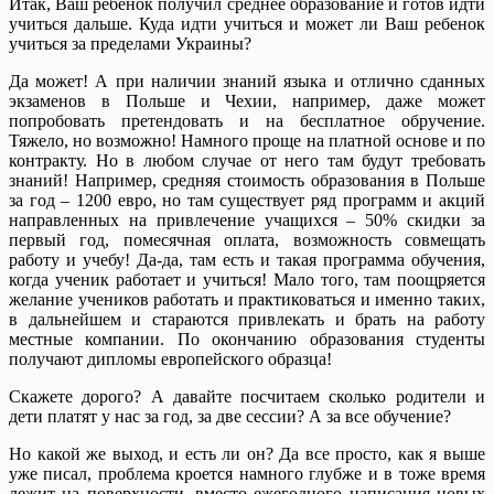
Итак, Ваш ребенок получил среднее образование и готов идти
учиться дальше. Куда идти учиться и может ли Ваш ребенок
учиться за пределами Украины?
Да может! А при наличии знаний языка и отлично сданных
экзаменов в Польше и Чехии, например, даже может
попробовать претендовать и на бесплатное обручение.
Тяжело, но возможно! Намного проще на платной основе и по
контракту. Но в любом случае от него там будут требовать
знаний! Например, средняя стоимость образования в Польше
за год – 1200 евро, но там существует ряд программ и акций
направленных на привлечение учащихся – 50% скидки за
первый год, помесячная оплата, возможность совмещать
работу и учебу! Да-да, там есть и такая программа обучения,
когда ученик работает и учиться! Мало того, там поощряется
желание учеников работать и практиковаться и именно таких,
в дальнейшем и стараются привлекать и брать на работу
местные компании. По окончанию образования студенты
получают дипломы европейского образца!
Скажете дорого? А давайте посчитаем сколько родители и
дети платят у нас за год, за две сессии? А за все обучение?
Но какой же выход, и есть ли он? Да все просто, как я выше
уже писал, проблема кроется намного глубже и в тоже время
лежит на поверхности, вместо ежегодного написания новых