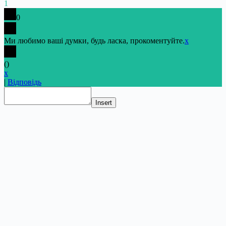
1
0
Ми любимо ваші думки, будь ласка, прокоментуйте.
x
(
)
x
|
Відповідь
Insert