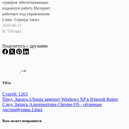
серверов обеспечивающие
надежную работу Интернет
работают под управлением
Linux. Сервера таких
известных компаний как
2010-06-13
Google, Facebook, Yandex,
В "Обзоры"
Wikipedia, IBM, Novell,
Huawei давно уже работают на
Поделитесь с друзьями
Linux. В США Министерство
обороны (Пентагон), АНБ,
ФБР, доверяют в своей работе
исключительно Linux.
Исследовательские
лаборатории и спутники
ViGo
NASA также…
Статей: 1263
Пред.
Запись
Ubuntu заменит Windows XP в Южной Корее
След.
Запись
Альтернатива Chrome OS - облачные
дистрибутивы Linux
Вам может понравится