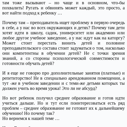
там тоже вызывают – но чаще и в основном, что-бы
похвалить! Ругать и обвинять может каждый, это просто, а
вот найти подход к ребенку …
Почему там – преподаватель ищет проблему в первую очередь
в себе, а у нас во всех окружающих и детях? Почему там дети
хотят идти в школу, садик, университет или академию или
любое другое учебное заведение, а у нас идут как на каторгу?
Может стоит перестать винить детей и половине
преподавательского состава стоит задуматься о том, насколько
они компетентны в обучении детей? Не с точки зрения
знаний, а со стороны психологической совместимости и
готовности обучать детей?
И я еще не говорю про дополнительные занятия (платные) и
репетиторство! Не в специально арендованном помещении, а
тут -же в учебном заведении и с теми-же детьми которых ты
должен учить во время урока! Это ли не абсурд?
Но вот ребенок получил среднее образование и готов идти
учиться дальше. Но и тут если поинтересоваться есть ряд
проблем – среднее образование не готовит их к дальнейшему
обучению! Но почему так?
Но вернемся к нашей теме …