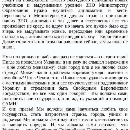
учебников и выдумывания уровней ЗНО Министерству
Образования нужно научиться дипломатии и вести
переговоры с Министерсвами других стран о признании
наших ЗНО, дипломов и так далее и естественно все это
произойдет не сразу, не вдруг но начать это нужно было еще
вчера. не выдумывать новые, переходные или временные
стандарты, а договариваться и внедрять сразу – Европейские!
Делается ли что-то в этом направлении сейчас, я увы пока не
знаю…
Ну и по привычки, дабы два раза не садиться – о патриотизме!
Нигде за пределами Украины я ни разу не слышал выражения
– я не люблю (ненавижу) свой город или я не люблю свою
страну? Может наши проблемы корнями уходят именно в
нелюбовь? Что в Чехии, что в Польше мне удалось поговорить
с местными жителями и они все сочувствуют и поддерживают
Украину в стремлении быть Свободным Европейским
Государством, но все как один говорят – Вы должны сами
построить свое государство, а не ждать указаний и помощи!
САМИ!
И они правы! Мы должны сами научиться любить свое
государство, стать патриотами страны, города, улицы и
подъезда! Мы должны сами научиться нести ответственность
и наводить порядок. И мы должны сами осознать, что
Украина – это Свободное Европейское Государство! А вот