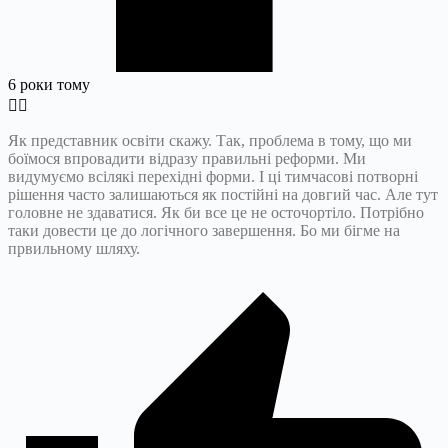
6 роки тому
Як представник освіти скажу. Так, проблема в тому, що ми
боїмося впровадити відразу правильні реформи. Ми
видумуємо всілякі перехідні форми. І ці тимчасові потворні
рішення часто залишаються як постійні на довгий час. Але тут
головне не здаватися. Як би все це не осточортіло. Потрібно
таки довести це до логічного завершення. Бо ми бігме на
првильному шляху.