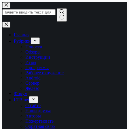
Перейти
к
сути
Ничего
не
найдено
Главная
Рубрики
Новости
Обзоры
Инструкции
Игры
Программы
Рабочее окружение
Android
Сервер
Железо
Форум
LTB.net
О сайте
Наши друзья
Авторы
Пожертвовать
Обратная связь