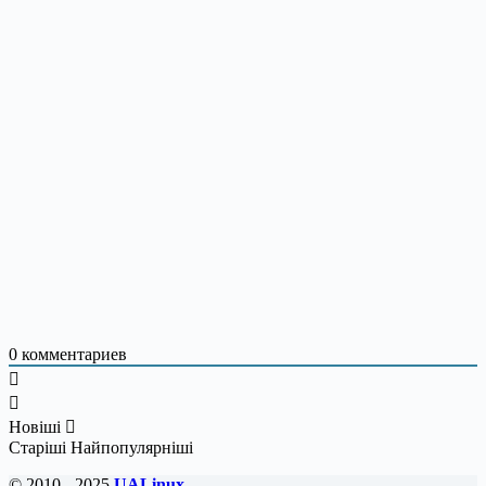
0
комментариев
Новіші
Старіші
Найпопулярніші
© 2010 - 2025
UALinux