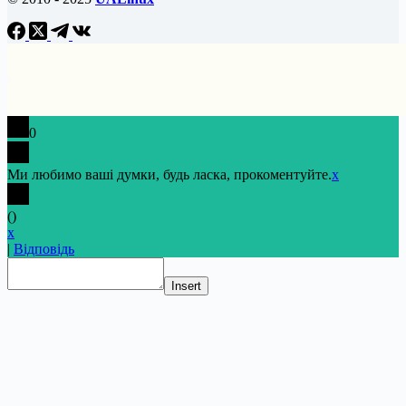
0
Ми любимо ваші думки, будь ласка, прокоментуйте.
x
(
)
x
|
Відповідь
Insert