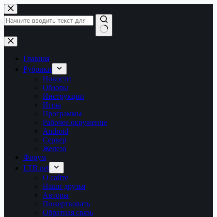
Перейти
к
сути
Ничего
не
найдено
Главная
Рубрики
Новости
Обзоры
Инструкции
Игры
Программы
Рабочее окружение
Android
Сервер
Железо
Форум
LTB.net
О сайте
Наши друзья
Авторы
Пожертвовать
Обратная связь