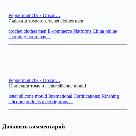
Peppermint OS 7 Обзор…
7 місяців тому от crochet clothes men
crochet clothes men E-commerce Platforms China online
shopping boom has…
Peppermint OS 7 Обзор…
11 місяців тому от letter silicone mould
letter silicone mould International Certifications: Kinshing
silicone products meet rigorous…
Добавить комментарий