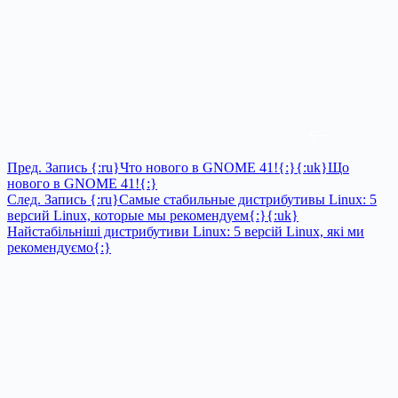
Пред.
Запись
{:ru}Что нового в GNOME 41!{:}{:uk}Що
нового в GNOME 41!{:}
След.
Запись
{:ru}Самые стабильные дистрибутивы Linux: 5
версий Linux, которые мы рекомендуем{:}{:uk}
Найстабільніші дистрибутиви Linux: 5 версій Linux, які ми
рекомендуємо{:}