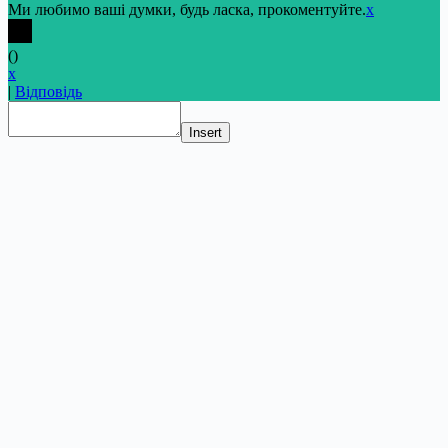
Ми любимо ваші думки, будь ласка, прокоментуйте.
x
(
)
x
|
Відповідь
Insert