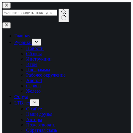
Перейти
к
сути
Ничего
не
найдено
Главная
Рубрики
Новости
Обзоры
Инструкции
Игры
Программы
Рабочее окружение
Android
Сервер
Железо
Форум
LTB.net
О сайте
Наши друзья
Авторы
Пожертвовать
Обратная связь