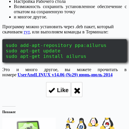
Настройка Рабочего стола
Возможность сохранить установленное обеспечение с
откатом на сохраненную точку
и многое другое.
Программу можно установить через .deb пакет, который
скачиваем
тут
, или выполняем команды в Терминале:
sudo add-apt-repository ppa:ailurus
sudo apt-get update
sudo apt-get install ailurus
Это и много другое, вы можете прочитать в
номере
UserAndLINUX v14.06 (№29) июнь-июль 2014
Like
Похожее