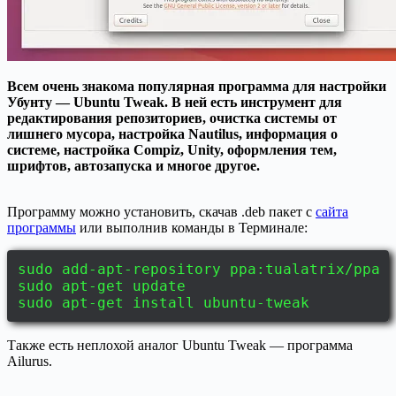
Всем очень знакома популярная программа для настройки
Убунту — Ubuntu Tweak. В ней есть инструмент для
редактирования репозиториев, очистка системы от
лишнего мусора, настройка Nautilus, информация о
системе, настройка Compiz, Unity, оформления тем,
шрифтов, автозапуска и многое другое.
Программу можно установить, скачав .deb пакет с
сайта
программы
или выполнив команды в Терминале:
sudo add-apt-repository ppa:tualatrix/ppa
sudo apt-get update
sudo apt-get install ubuntu-tweak
Также есть неплохой аналог Ubuntu Tweak — программа
Ailurus.