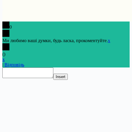
0
Ми любимо ваші думки, будь ласка, прокоментуйте.
x
(
)
x
|
Відповідь
Insert