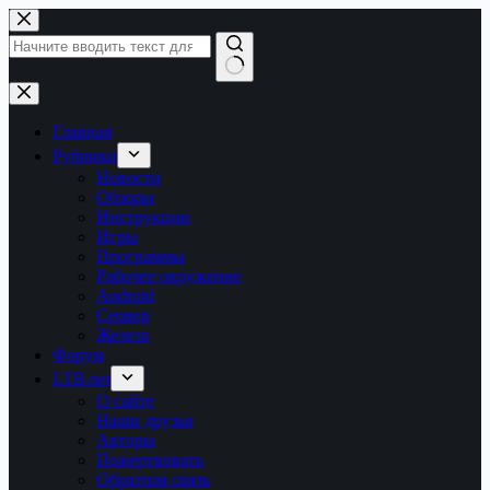
Перейти
к
сути
Ничего
не
найдено
Главная
Рубрики
Новости
Обзоры
Инструкции
Игры
Программы
Рабочее окружение
Android
Сервер
Железо
Форум
LTB.net
О сайте
Наши друзья
Авторы
Пожертвовать
Обратная связь