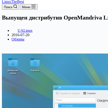
LinuxTheBest
Поиск
Меню
Выпущен дистрибутив OpenMandriva L
UALinux
2016-07-20
Обзоры