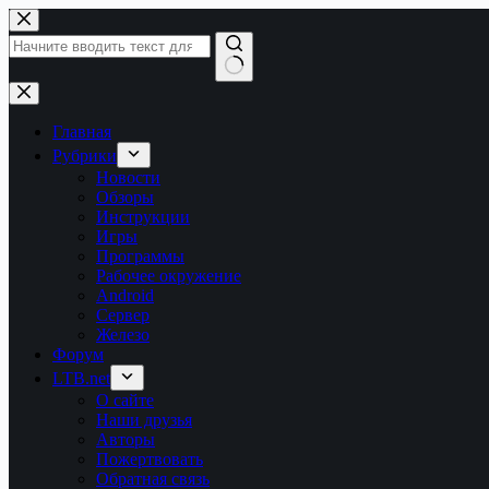
Перейти
к
сути
Ничего
не
найдено
Главная
Рубрики
Новости
Обзоры
Инструкции
Игры
Программы
Рабочее окружение
Android
Сервер
Железо
Форум
LTB.net
О сайте
Наши друзья
Авторы
Пожертвовать
Обратная связь