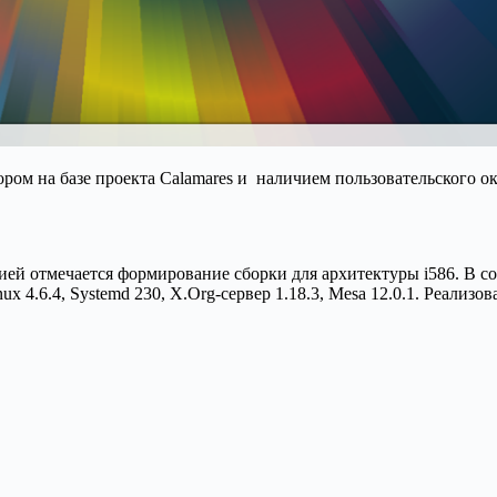
ром на базе проекта Calamares и наличием пользовательского о
ией отмечается формирование сборки для архитектуры i586. В с
Linux 4.6.4, Systemd 230, X.Org-сервер 1.18.3, Mesa 12.0.1. Реа