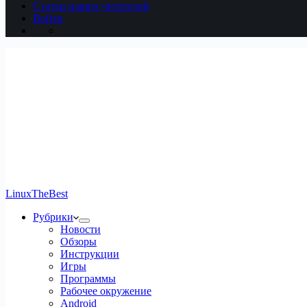
Статьи наших читателей
Войти
LinuxTheBest
Рубрики
Новости
Обзоры
Инструкции
Игры
Программы
Рабочее окружение
Android