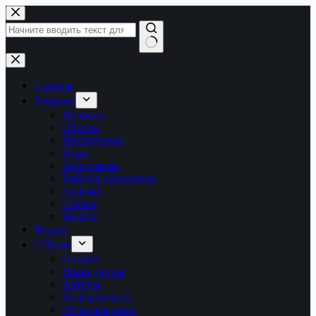
Перейти
к
сути
Ничего
не
найдено
Главная
Рубрики
Новости
Обзоры
Инструкции
Игры
Программы
Рабочее окружение
Android
Сервер
Железо
Форум
LTB.net
О сайте
Наши друзья
Авторы
Пожертвовать
Обратная связь