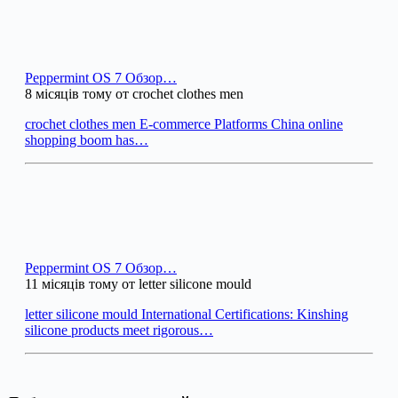
Peppermint OS 7 Обзор…
8 місяців тому от crochet clothes men
crochet clothes men E-commerce Platforms China online
shopping boom has…
Peppermint OS 7 Обзор…
11 місяців тому от letter silicone mould
letter silicone mould International Certifications: Kinshing
silicone products meet rigorous…