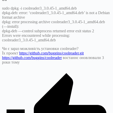
sudo dpkg -i coolreader3_3.0.45-1_amd64.deb
dpkg-deb: error: ‘coolreader3_3.0.45-1_amd64.deb’ is not a Debian
format archive
dpkg: error processing archive coolreader3_3.0.45-1_amd64.deb
(—install):
dpkg-deb —control subprocess returned error exit status 2
Errors were encountered while processing:
coolreader3_3.0.45-1_amd64.deb
Чи є зараз можливість установки coolreader?
Їх проект
https://github.com/buggins/coolreader.git
https://github.com/buggins/coolreader
востаннє оновлювали 3
роки тому