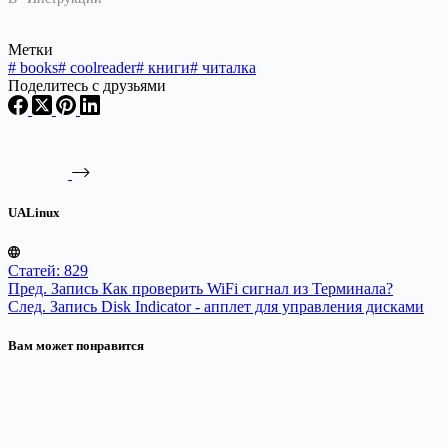
Метки
#
books
#
coolreader
#
книги
#
читалка
Поделитесь с друзьями
UALinux
Статей: 829
Пред.
Запись
Как проверить WiFi сигнал из Терминала?
След.
Запись
Disk Indicator - апплет для управления дисками
Вам может понравится