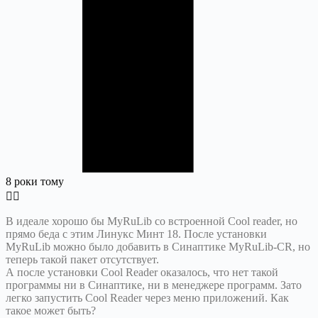
8 роки тому
В идеале хорошо бы MyRuLib со встроенной Сool reader, но
прямо беда с этим Линукс Минт 18. После установки
MyRuLib можно было добавить в Синаптике MyRuLib-CR, но
теперь такой пакет отсутствует.
А после установки Сool Reader оказалось, что нет такой
программы ни в Синаптике, ни в менеджере программ. Зато
легко запустить Сool Reader через меню приложений. Как
такое может быть?